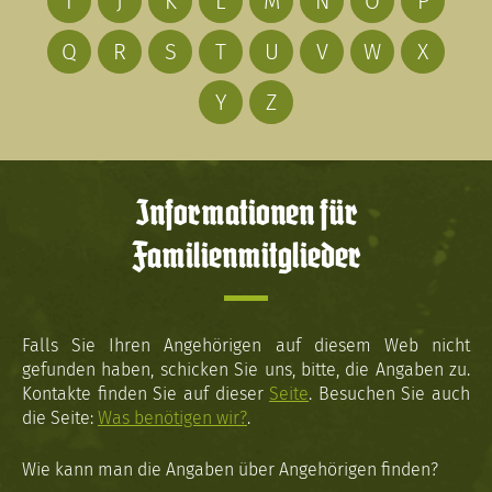
I
J
K
L
M
N
O
P
Q
R
S
T
U
V
W
X
Y
Z
Informationen für
Familienmitglieder
Falls Sie Ihren Angehörigen auf diesem Web nicht
gefunden haben, schicken Sie uns, bitte, die Angaben zu.
Kontakte finden Sie auf dieser
Seite
. Besuchen Sie auch
die Seite:
Was benötigen wir?
.
Wie kann man die Angaben über Angehörigen finden?