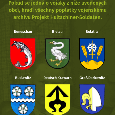
Pokud se jedná o vojáky z níže uvedených
obcí, hradí všechny poplatky vojenskému
archivu Projekt Hultschiner-Soldaten.
Beneschau
Bielau
Bolatitz
Buslawitz
Deutsch Krawarn
Groß Darkowitz