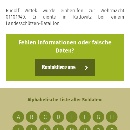
Rudolf Wittek wurde einberufen zur Wehrmacht
01.10.1940. Er diente in Kattowitz bei einem
Landesschützen-Bataillon.
Fehlen Informationen oder falsche
Daten?
Kontaktiere uns
Alphabetische Liste aller Soldaten:
A
B
C
D
E
F
G
H