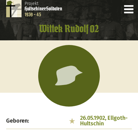
Projekt
Hultschiner
Soldaten
1939 - 45
Wittek Rudolf 02
26.05.1902, Ellgoth-
Geboren:
Hultschin