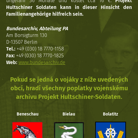
ungefähr 36 Monate und kostet cca 16 €.
Projekt
Hultschiner Soldaten kann in dieser Hinsicht den
Familienangehörige hilfreich sein.
Bundesarchiv, Abteilung PA
Am Borsigturm 130
D-13507 Berlin
Tel.:
+49 (030) 18 7770-1158
Fax:
+49 (030) 18 7770-1825
Web:
www.bundesarchiv.de
Pokud se jedná o vojáky z níže uvedených
obcí, hradí všechny poplatky vojenskému
archivu Projekt Hultschiner-Soldaten.
Beneschau
Bielau
Bolatitz