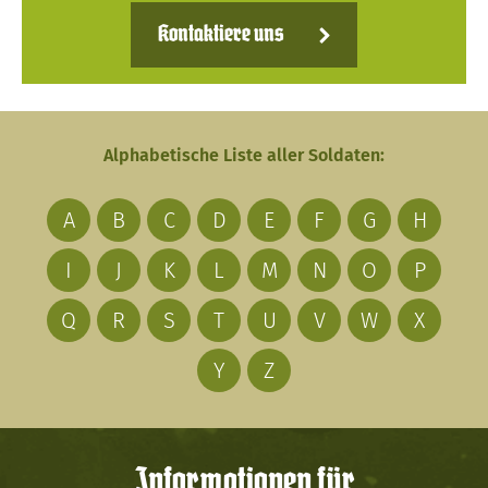
Kontaktiere uns
Alphabetische Liste aller Soldaten:
A
B
C
D
E
F
G
H
I
J
K
L
M
N
O
P
Q
R
S
T
U
V
W
X
Y
Z
Informationen für