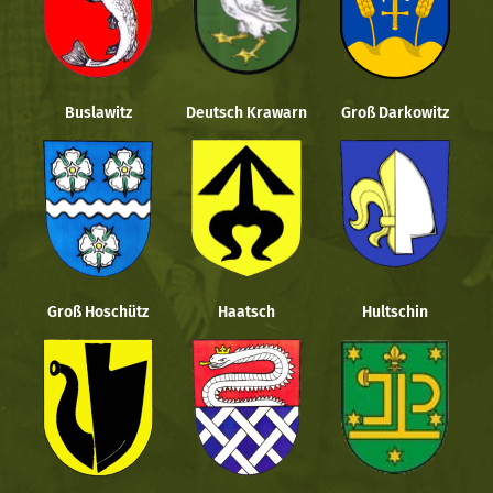
Buslawitz
Deutsch Krawarn
Groß Darkowitz
Groß Hoschütz
Haatsch
Hultschin