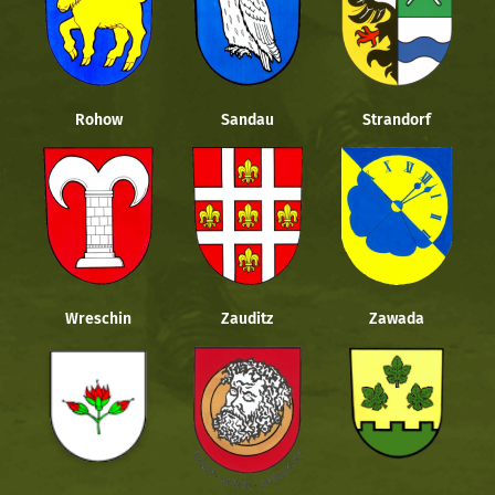
Rohow
Sandau
Strandorf
Wreschin
Zauditz
Zawada