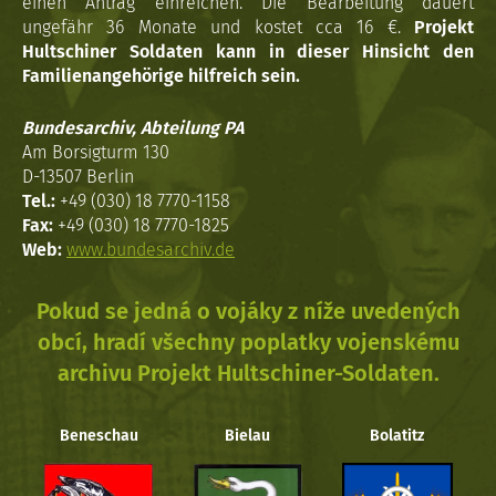
einen Antrag einreichen. Die Bearbeitung dauert
ungefähr 36 Monate und kostet cca 16 €.
Projekt
Hultschiner Soldaten kann in dieser Hinsicht den
Familienangehörige hilfreich sein.
Bundesarchiv, Abteilung PA
Am Borsigturm 130
D-13507 Berlin
Tel.:
+49 (030) 18 7770-1158
Fax:
+49 (030) 18 7770-1825
Web:
www.bundesarchiv.de
Pokud se jedná o vojáky z níže uvedených
obcí, hradí všechny poplatky vojenskému
archivu Projekt Hultschiner-Soldaten.
Beneschau
Bielau
Bolatitz