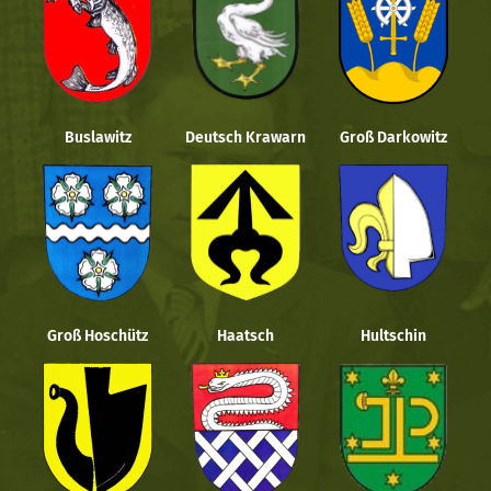
Buslawitz
Deutsch Krawarn
Groß Darkowitz
Groß Hoschütz
Haatsch
Hultschin