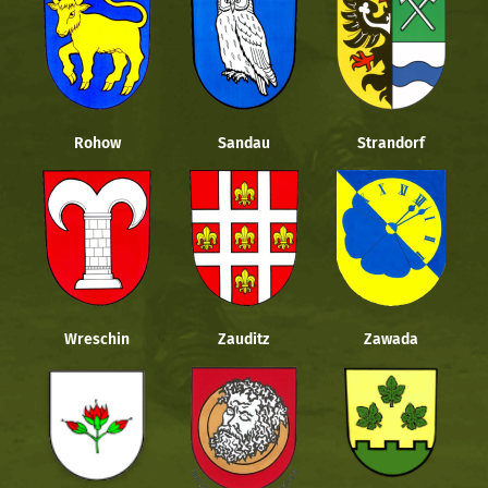
Rohow
Sandau
Strandorf
Wreschin
Zauditz
Zawada