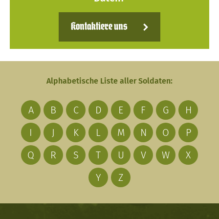
Kontaktiere uns
Alphabetische Liste aller Soldaten:
A
B
C
D
E
F
G
H
I
J
K
L
M
N
O
P
Q
R
S
T
U
V
W
X
Y
Z