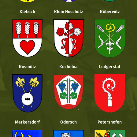
Klebsch
Klein Hoschütz
Köberwitz
Kosmütz
Kuchelna
Ludgerstal
Markersdorf
Odersch
Petershofen