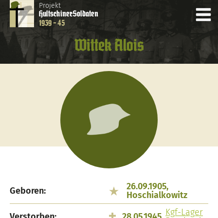
Projekt
Hultschiner
Soldaten
1939 - 45
Wittek Alois
26.09.1905,
Geboren:
Hoschialkowitz
Kgf-Lager
Verstorben:
28.05.1945,