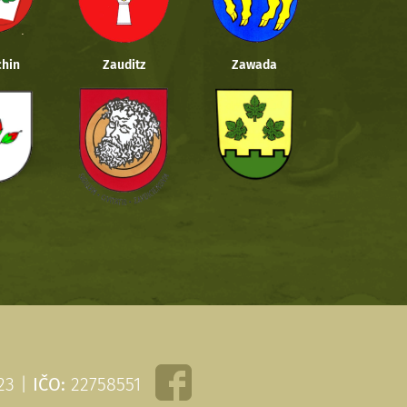
hin
Zauditz
Zawada
 23 |
IČO:
22758551