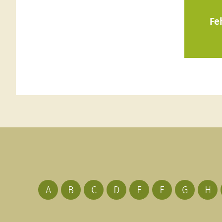
Fe
A
B
C
D
E
F
G
H