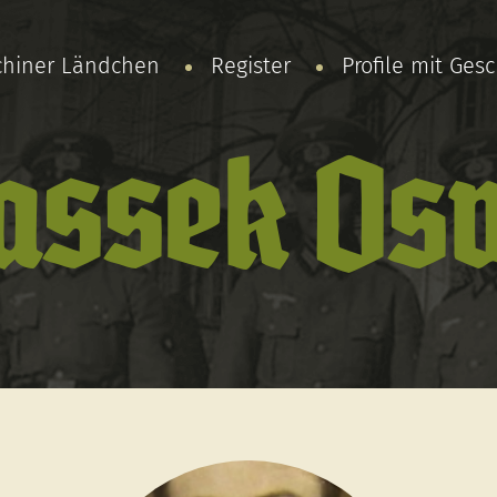
chiner Ländchen
Register
Profile mit Ges
assek Os