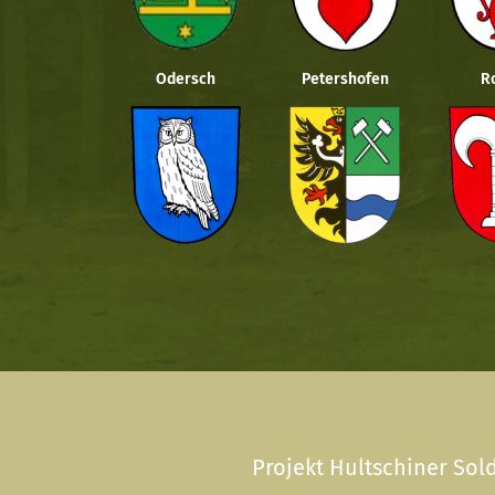
Odersch
Petershofen
R
Projekt Hultschiner Sold