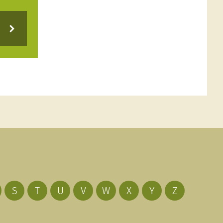
S
T
U
V
W
X
Y
Z