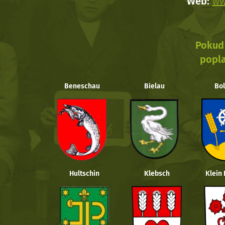
Web:
ww
Pokud 
popla
Beneschau
Bielau
Bol
Hultschin
Klebsch
Klein