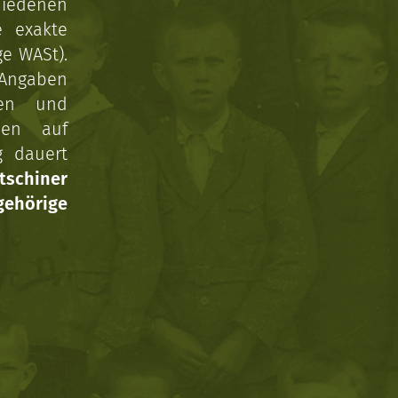
hiedenen
e exakte
ge WASt).
 Angaben
gen und
nen auf
g dauert
tschiner
ehörige