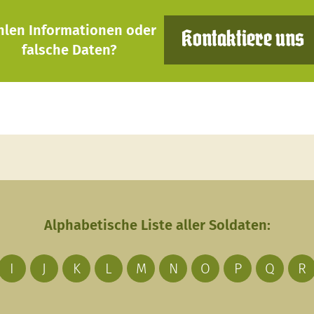
hlen Informationen oder
Kontaktiere uns
falsche Daten?
Alphabetische Liste aller Soldaten:
I
J
K
L
M
N
O
P
Q
R