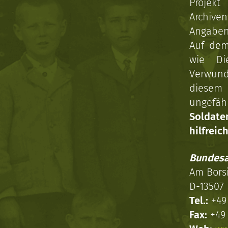
Projekt
Archive
Angaben 
Auf dem
wie Di
Verwun
diesem 
ungefäh
Soldat
hilfreich
Bundesa
Am Bors
D-13507 
Tel.:
+49 
Fax:
+49 