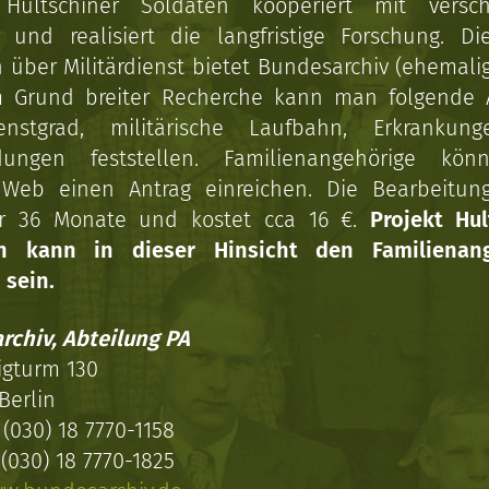
 Hultschiner Soldaten kooperiert mit versc
n und realisiert die langfristige Forschung. Di
über Militärdienst bietet Bundesarchiv (ehemali
 Grund breiter Recherche kann man folgende
enstgrad, militärische Laufbahn, Erkrankun
dungen feststellen. Familienangehörige kön
Web einen Antrag einreichen. Die Bearbeitun
r 36 Monate und kostet cca 16 €.
Projekt Hul
en kann in dieser Hinsicht den Familienang
 sein.
rchiv, Abteilung PA
igturm 130
Berlin
(030) 18 7770-1158
(030) 18 7770-1825