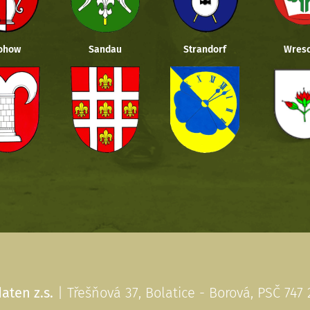
ohow
Sandau
Strandorf
Wresc
aten z.s.
| Třešňová 37, Bolatice - Borová, PSČ 747