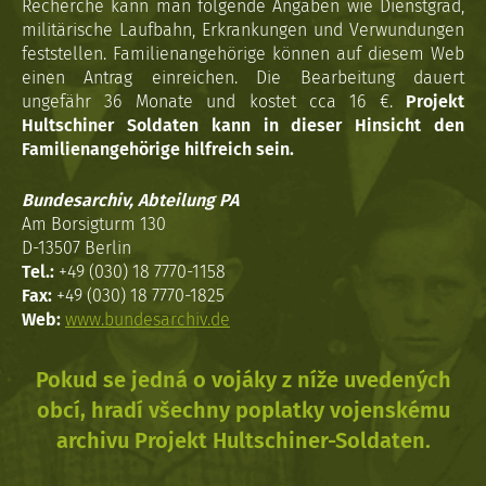
Recherche kann man folgende Angaben wie Dienstgrad,
militärische Laufbahn, Erkrankungen und Verwundungen
feststellen. Familienangehörige können auf diesem Web
einen Antrag einreichen. Die Bearbeitung dauert
ungefähr 36 Monate und kostet cca 16 €.
Projekt
Hultschiner Soldaten kann in dieser Hinsicht den
Familienangehörige hilfreich sein.
Bundesarchiv, Abteilung PA
Am Borsigturm 130
D-13507 Berlin
Tel.:
+49 (030) 18 7770-1158
Fax:
+49 (030) 18 7770-1825
Web:
www.bundesarchiv.de
Pokud se jedná o vojáky z níže uvedených
obcí, hradí všechny poplatky vojenskému
archivu Projekt Hultschiner-Soldaten.