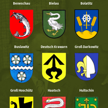
Beneschau
Bielau
Bolatitz
Buslawitz
Deutsch Krawarn
Groß Darkowitz
Groß Hoschütz
Haatsch
Hultschin