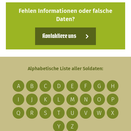
Fehlen Informationen oder falsche
Daten?
Kontaktiere uns
Alphabetische Liste aller Soldaten:
A
B
C
D
E
F
G
H
I
J
K
L
M
N
O
P
Q
R
S
T
U
V
W
X
Y
Z