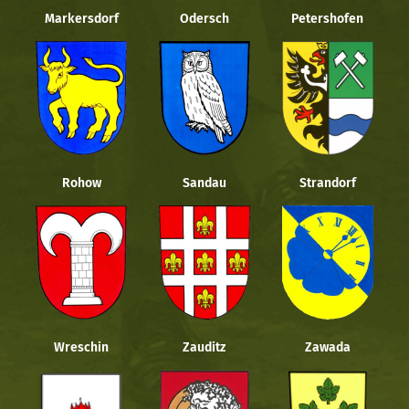
Markersdorf
Odersch
Petershofen
Rohow
Sandau
Strandorf
Wreschin
Zauditz
Zawada