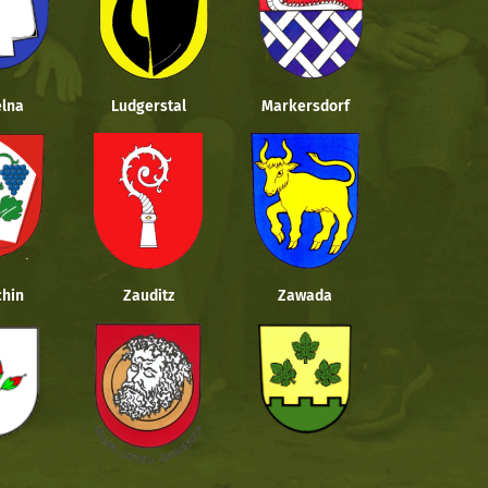
lna
Ludgerstal
Markersdorf
hin
Zauditz
Zawada