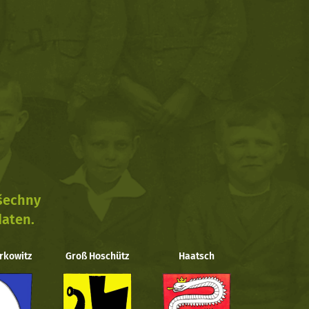
všechny
daten.
rkowitz
Groß Hoschütz
Haatsch