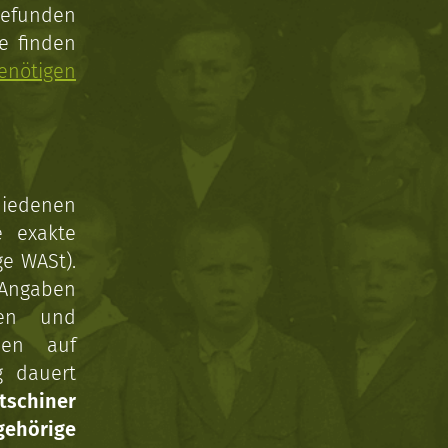
gefunden
e finden
enötigen
hiedenen
e exakte
ge WASt).
 Angaben
gen und
nen auf
g dauert
tschiner
ehörige