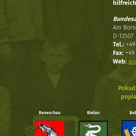
hilfreich
Bundesa
Am Bors
D-13507 
Tel.:
+49 
Fax:
+49 
Web:
ww
Pokud 
popla
Beneschau
Bielau
Bol