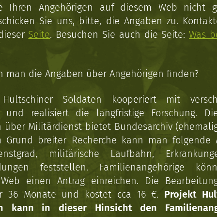
ie Ihren Angehörigen auf diesem Web nicht 
schicken Sie uns, bitte, die Angaben zu. Kontakt
 dieser
Seite
. Besuchen Sie auch die Seite:
Was b
n man die Angaben über Angehörigen finden?
 Hultschiner Soldaten kooperiert mit versc
n und realisiert die langfristige Forschung. Di
über Militärdienst bietet Bundesarchiv (ehemali
 Grund breiter Recherche kann man folgende
enstgrad, militärische Laufbahn, Erkrankun
dungen feststellen. Familienangehörige kön
Web einen Antrag einreichen. Die Bearbeitun
r 36 Monate und kostet cca 16 €.
Projekt Hul
en kann in dieser Hinsicht den Familienang