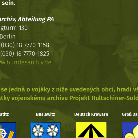
 sein.
rchiv, Abteilung PA
igturm 130
Berlin
(030) 18 7770-1158
(030) 18 7770-1825
w.bundesarchiv.de
se jedná o vojáky z níže uvedených obcí, hradí 
tky vojenskému archivu Projekt Hultschiner-Sol
atitz
Buslawitz
Deutsch Krawarn
Groß Da