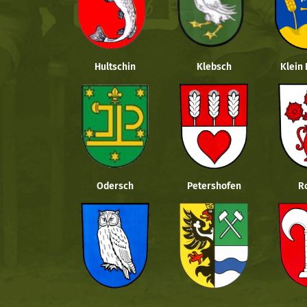
Hultschin
Klebsch
Klein
Odersch
Petershofen
R