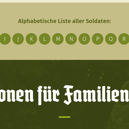
Alphabetische Liste aller Soldaten:
I
J
K
L
M
N
O
P
Q
R
onen für Familien