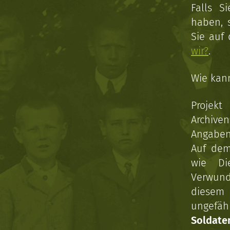
Falls S
haben, 
Sie auf
wir?
.
Wie kan
Projekt
Archive
Angaben 
Auf dem
wie Di
Verwun
diesem 
ungefäh
Soldat