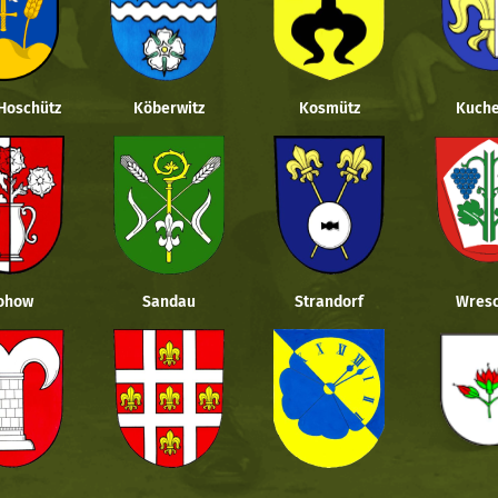
 Hoschütz
Köberwitz
Kosmütz
Kuche
ohow
Sandau
Strandorf
Wresc