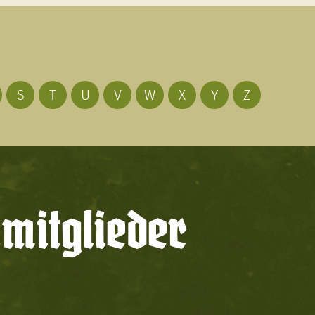
S
T
U
V
W
X
Y
Z
mitglieder