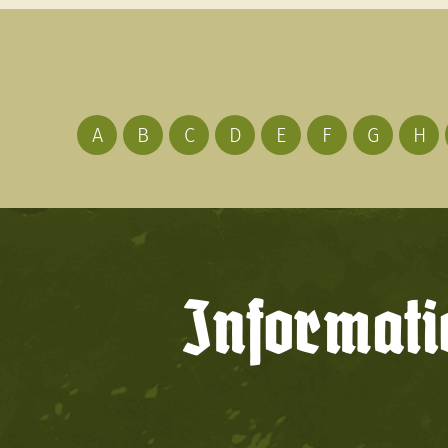
A
B
C
D
E
F
G
H
Informati