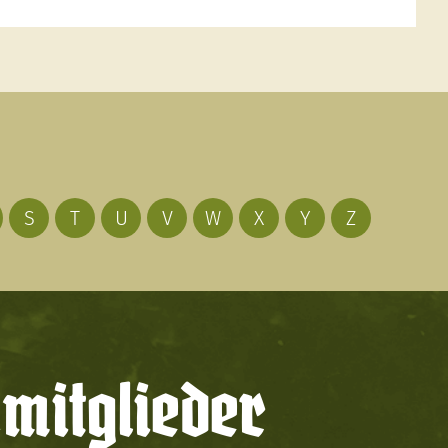
S
T
U
V
W
X
Y
Z
mitglieder