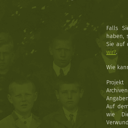
Falls S
haben, 
Sie auf
wir?
.
Wie kan
Projekt
Archive
Angaben 
Auf dem
wie Di
Verwun