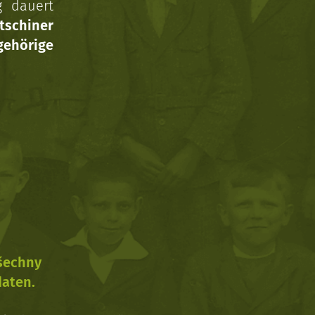
g dauert
tschiner
ehörige
všechny
daten.