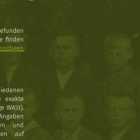
gefunden
e finden
enötigen
hiedenen
e exakte
ge WASt).
 Angaben
gen und
nen auf