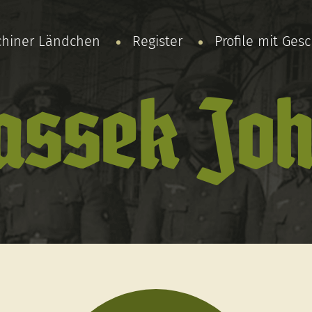
chiner Ländchen
Register
Profile mit Ges
assek Jo