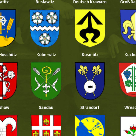
atitz
Buslawitz
Deutsch Krawarn
Groß Da
 Hoschütz
Köberwitz
Kosmütz
Kuche
ohow
Sandau
Strandorf
Wresc