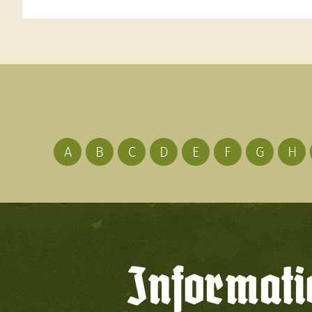
A
B
C
D
E
F
G
H
Informati