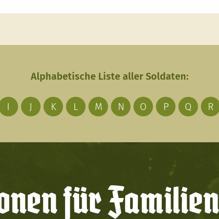
Alphabetische Liste aller Soldaten:
I
J
K
L
M
N
O
P
Q
R
onen für Familien