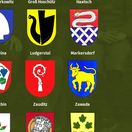
rkowitz
Groß Hoschütz
Haatsch
lna
Ludgerstal
Markersdorf
hin
Zauditz
Zawada