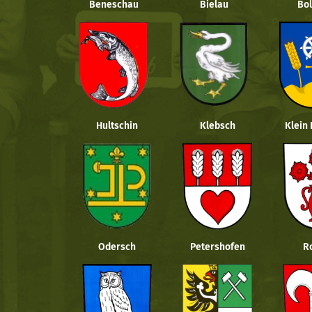
Beneschau
Bielau
Bol
Hultschin
Klebsch
Klein
Odersch
Petershofen
R