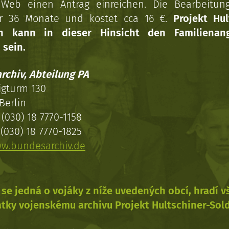
Web einen Antrag einreichen. Die Bearbeitun
r 36 Monate und kostet cca 16 €.
Projekt Hul
en kann in dieser Hinsicht den Familienang
 sein.
rchiv, Abteilung PA
igturm 130
Berlin
(030) 18 7770-1158
(030) 18 7770-1825
w.bundesarchiv.de
se jedná o vojáky z níže uvedených obcí, hradí 
tky vojenskému archivu Projekt Hultschiner-Sol