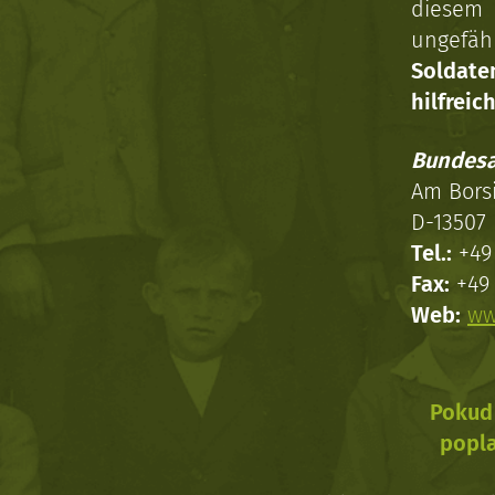
diesem 
ungefäh
Soldat
hilfreich
Bundesa
Am Bors
D-13507 
Tel.:
+49 
Fax:
+49 
Web:
ww
Pokud 
popla