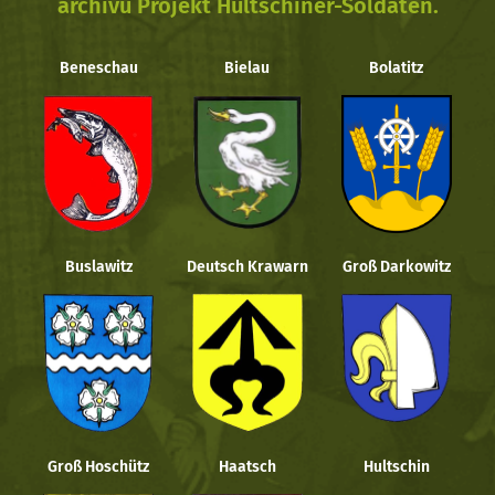
archivu Projekt Hultschiner-Soldaten.
Beneschau
Bielau
Bolatitz
Buslawitz
Deutsch Krawarn
Groß Darkowitz
Groß Hoschütz
Haatsch
Hultschin