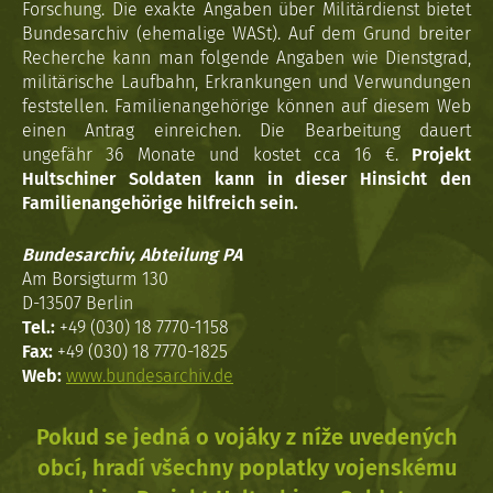
Forschung. Die exakte Angaben über Militärdienst bietet
Bundesarchiv (ehemalige WASt). Auf dem Grund breiter
Recherche kann man folgende Angaben wie Dienstgrad,
militärische Laufbahn, Erkrankungen und Verwundungen
feststellen. Familienangehörige können auf diesem Web
einen Antrag einreichen. Die Bearbeitung dauert
ungefähr 36 Monate und kostet cca 16 €.
Projekt
Hultschiner Soldaten kann in dieser Hinsicht den
Familienangehörige hilfreich sein.
Bundesarchiv, Abteilung PA
Am Borsigturm 130
D-13507 Berlin
Tel.:
+49 (030) 18 7770-1158
Fax:
+49 (030) 18 7770-1825
Web:
www.bundesarchiv.de
Pokud se jedná o vojáky z níže uvedených
obcí, hradí všechny poplatky vojenskému