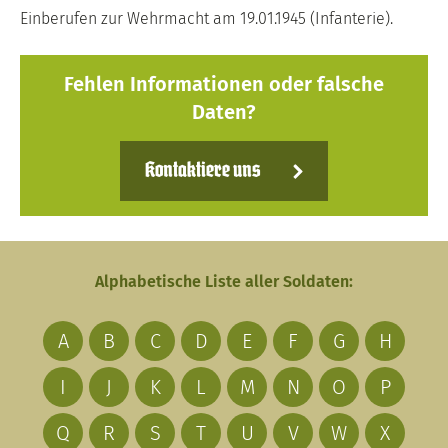
Einberufen zur Wehrmacht am 19.01.1945 (Infanterie).
Fehlen Informationen oder falsche
Daten?
Kontaktiere uns
Alphabetische Liste aller Soldaten:
A
B
C
D
E
F
G
H
I
J
K
L
M
N
O
P
Q
R
S
T
U
V
W
X