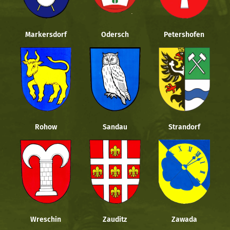
Markersdorf
Odersch
Petershofen
Rohow
Sandau
Strandorf
Wreschin
Zauditz
Zawada