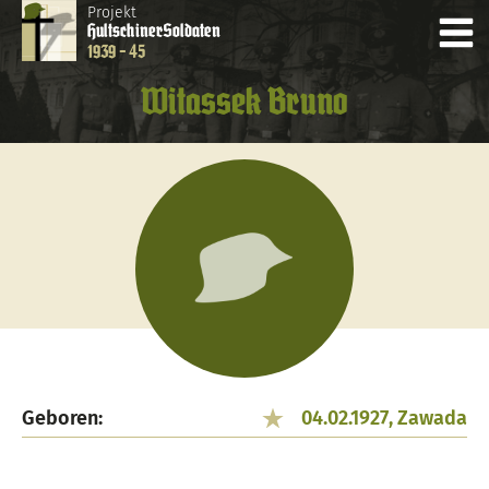
Projekt
Hultschiner
Soldaten
1939 - 45
Witassek Bruno
Geboren:
04.02.1927, Zawada