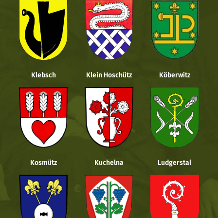
Klebsch
Klein Hoschütz
Köberwitz
Kosmütz
Kuchelna
Ludgerstal