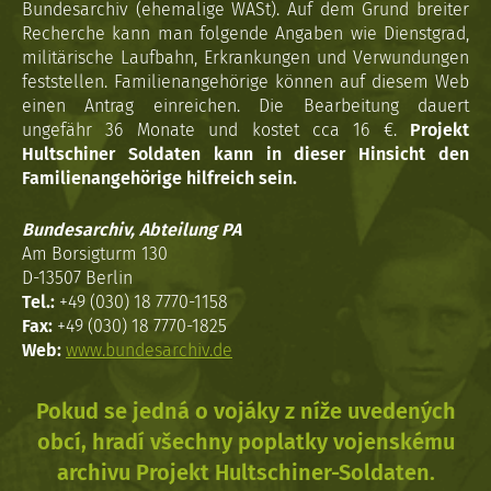
Bundesarchiv (ehemalige WASt). Auf dem Grund breiter
Recherche kann man folgende Angaben wie Dienstgrad,
militärische Laufbahn, Erkrankungen und Verwundungen
feststellen. Familienangehörige können auf diesem Web
einen Antrag einreichen. Die Bearbeitung dauert
ungefähr 36 Monate und kostet cca 16 €.
Projekt
Hultschiner Soldaten kann in dieser Hinsicht den
Familienangehörige hilfreich sein.
Bundesarchiv, Abteilung PA
Am Borsigturm 130
D-13507 Berlin
Tel.:
+49 (030) 18 7770-1158
Fax:
+49 (030) 18 7770-1825
Web:
www.bundesarchiv.de
Pokud se jedná o vojáky z níže uvedených
obcí, hradí všechny poplatky vojenskému
archivu Projekt Hultschiner-Soldaten.