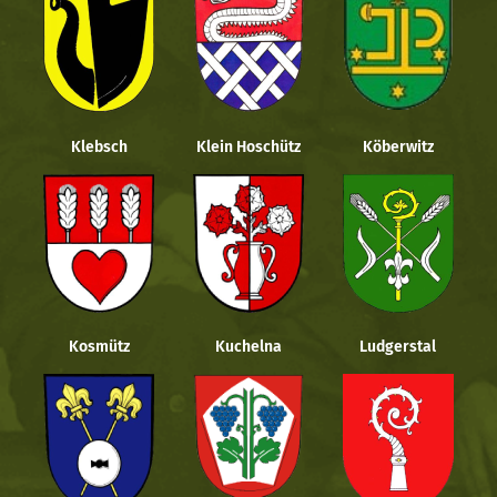
Klebsch
Klein Hoschütz
Köberwitz
Kosmütz
Kuchelna
Ludgerstal