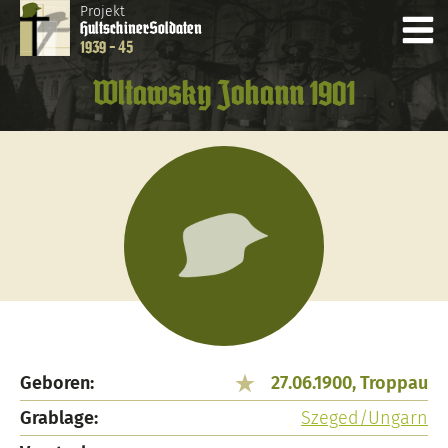
Projekt
Hultschiner
Soldaten
1939 - 45
Wltawsky Johann 1901
Geboren:
27.06.1900, Troppau
Grablage:
Szeged/Ungarn