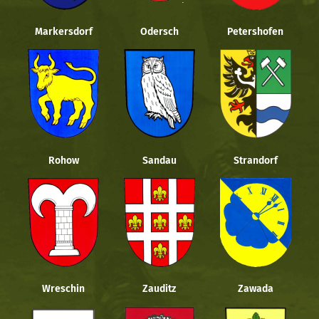
Markersdorf
Odersch
Petershofen
Rohow
Sandau
Strandorf
Wreschin
Zauditz
Zawada