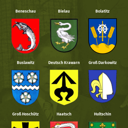
Beneschau
Bielau
Bolatitz
Buslawitz
Deutsch Krawarn
Groß Darkowitz
Groß Hoschütz
Haatsch
Hultschin