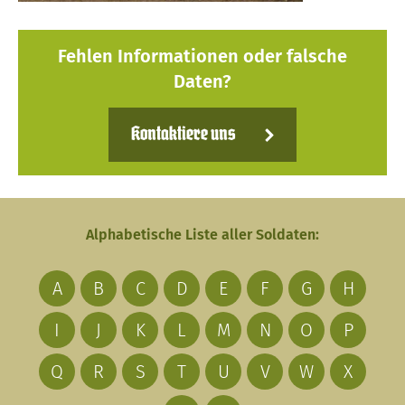
Fehlen Informationen oder falsche
Daten?
Kontaktiere uns
Alphabetische Liste aller Soldaten:
A
B
C
D
E
F
G
H
I
J
K
L
M
N
O
P
Q
R
S
T
U
V
W
X