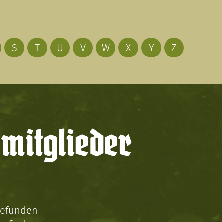
S
T
U
V
W
X
Y
Z
mitglieder
gefunden