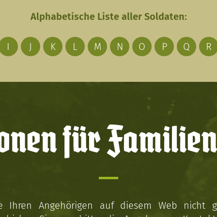
Alphabetische Liste aller Soldaten:
I
J
K
L
M
N
O
P
Q
R
onen für Familien
ie Ihren Angehörigen auf diesem Web nicht 