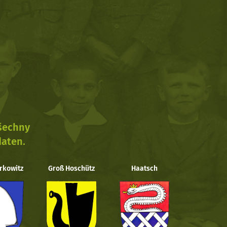
všechny
daten.
rkowitz
Groß Hoschütz
Haatsch