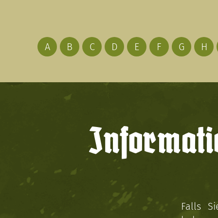
A
B
C
D
E
F
G
H
Informati
Falls S