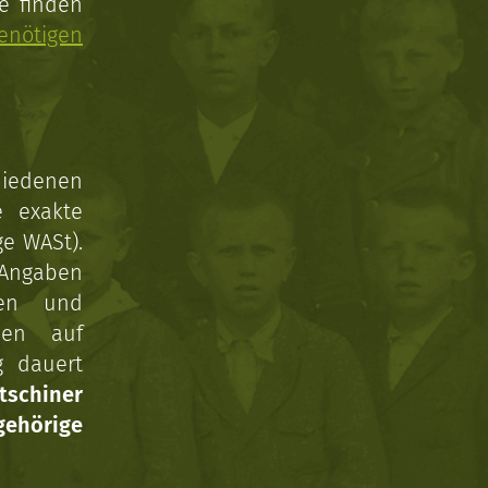
e finden
enötigen
hiedenen
e exakte
ge WASt).
 Angaben
gen und
nen auf
g dauert
tschiner
ehörige