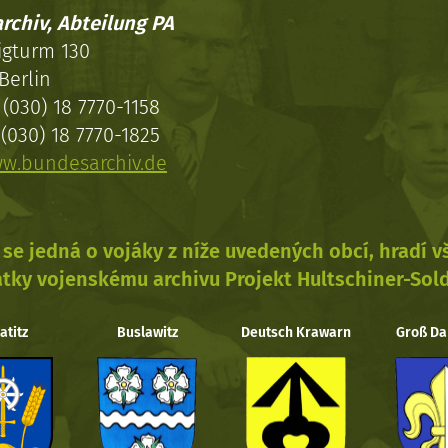
rchiv, Abteilung PA
igturm 130
Berlin
(030) 18 7770-1158
(030) 18 7770-1825
w.bundesarchiv.de
se jedná o vojáky z níže uvedených obcí, hradí 
tky vojenskému archivu Projekt Hultschiner-Sol
atitz
Buslawitz
Deutsch Krawarn
Groß Da