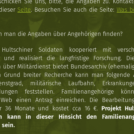
schicken Sie uns, bitte, die Angaben zu. Kontakt
 dieser
Seite
. Besuchen Sie auch die Seite:
Was b
n man die Angaben über Angehörigen finden?
 Hultschiner Soldaten kooperiert mit versc
n und realisiert die langfristige Forschung. Di
über Militärdienst bietet Bundesarchiv (ehemali
 Grund breiter Recherche kann man folgende
enstgrad, militärische Laufbahn, Erkrankun
dungen feststellen. Familienangehörige kön
Web einen Antrag einreichen. Die Bearbeitun
r 36 Monate und kostet cca 16 €.
Projekt Hul
en kann in dieser Hinsicht den Familienang
 sein.