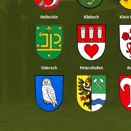
Hultschin
Klebsch
Klein
Odersch
Petershofen
R