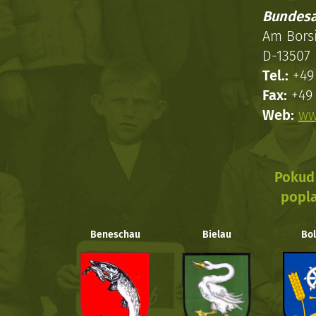
Bundesa
Am Bors
D-13507 
Tel.:
+49 
Fax:
+49 
Web:
ww
Pokud 
popla
Beneschau
Bielau
Bol