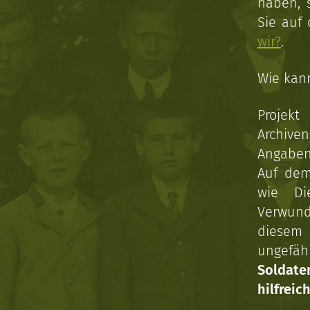
haben, 
Sie auf
wir?
.
Wie kan
Projekt
Archive
Angaben 
Auf dem
wie Di
Verwun
diesem 
ungefäh
Soldat
hilfreich