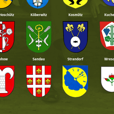
 Hoschütz
Köberwitz
Kosmütz
Kuche
ohow
Sandau
Strandorf
Wresc