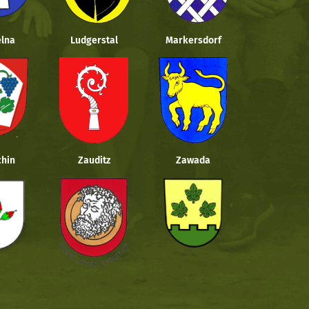
lna
Ludgerstal
Markersdorf
hin
Zauditz
Zawada