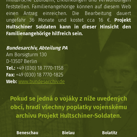
feststellen. Familienangehörige können auf diesem Web
einen Antrag einreichen. Die Bearbeitung dauert
ungefähr 36 Monate und kostet cca 16 €.
Projekt
Hultschiner Soldaten kann in dieser Hinsicht den
Familienangehörige hilfreich sein.
Bundesarchiv, Abteilung PA
Am Borsigturm 130
D-13507 Berlin
Tel.:
+49 (030) 18 7770-1158
Fax:
+49 (030) 18 7770-1825
Web:
www.bundesarchiv.de
Pokud se jedná o vojáky z níže uvedených
obcí, hradí všechny poplatky vojenskému
archivu Projekt Hultschiner-Soldaten.
Beneschau
Bielau
Bolatitz