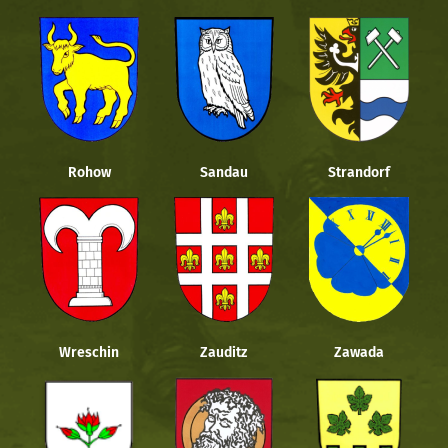
Rohow
Sandau
Strandorf
Wreschin
Zauditz
Zawada