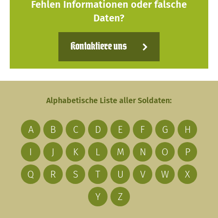
Fehlen Informationen oder falsche
Daten?
Kontaktiere uns
Alphabetische Liste aller Soldaten:
A
B
C
D
E
F
G
H
I
J
K
L
M
N
O
P
Q
R
S
T
U
V
W
X
Y
Z