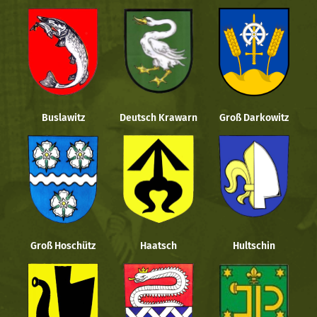
Buslawitz
Deutsch Krawarn
Groß Darkowitz
Groß Hoschütz
Haatsch
Hultschin