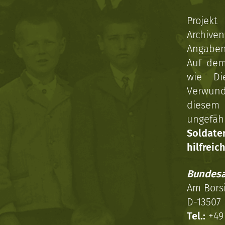
Projekt
Archive
Angaben 
Auf dem
wie Di
Verwun
diesem 
ungefäh
Soldat
hilfreich
Bundesa
Am Bors
D-13507 
Tel.:
+49 