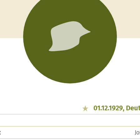
01.12.1929, De
:
Jo