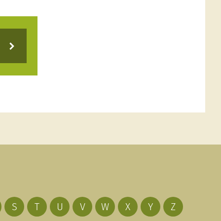
S
T
U
V
W
X
Y
Z