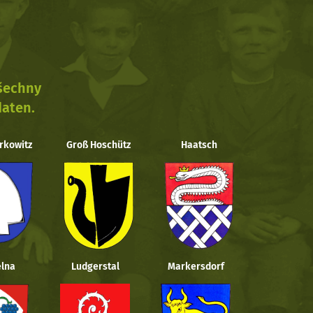
všechny
daten.
rkowitz
Groß Hoschütz
Haatsch
lna
Ludgerstal
Markersdorf