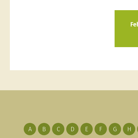
Fe
A
B
C
D
E
F
G
H