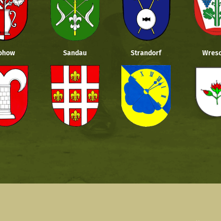
ohow
Sandau
Strandorf
Wresc