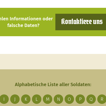
hlen Informationen oder
Kontaktiere uns
falsche Daten?
Alphabetische Liste aller Soldaten:
I
J
K
L
M
N
O
P
Q
R