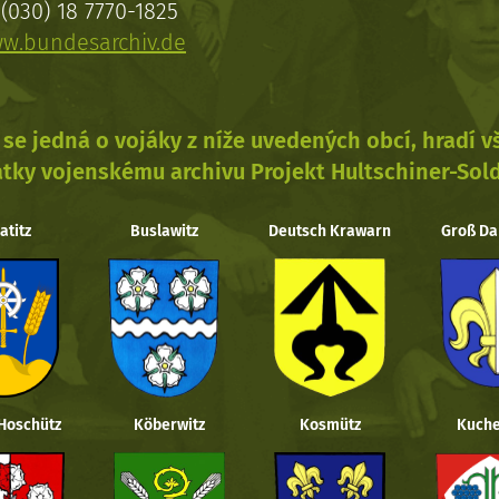
(030) 18 7770-1825
w.bundesarchiv.de
se jedná o vojáky z níže uvedených obcí, hradí 
tky vojenskému archivu Projekt Hultschiner-Sol
atitz
Buslawitz
Deutsch Krawarn
Groß Da
 Hoschütz
Köberwitz
Kosmütz
Kuche