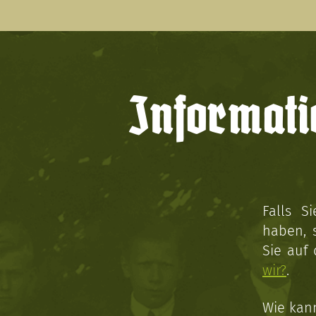
Informati
Falls S
haben, 
Sie auf
wir?
.
Wie kan