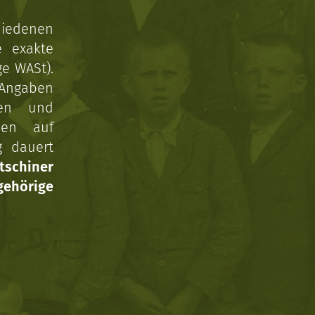
hiedenen
e exakte
ge WASt).
 Angaben
gen und
nen auf
g dauert
tschiner
ehörige