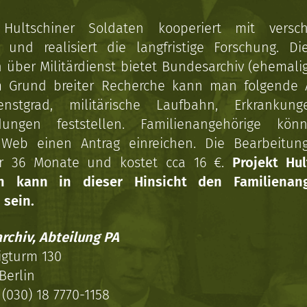
 Hultschiner Soldaten kooperiert mit versc
n und realisiert die langfristige Forschung. Di
über Militärdienst bietet Bundesarchiv (ehemali
 Grund breiter Recherche kann man folgende
enstgrad, militärische Laufbahn, Erkrankun
dungen feststellen. Familienangehörige kön
Web einen Antrag einreichen. Die Bearbeitun
r 36 Monate und kostet cca 16 €.
Projekt Hul
en kann in dieser Hinsicht den Familienang
 sein.
rchiv, Abteilung PA
igturm 130
Berlin
(030) 18 7770-1158