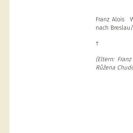
Franz Alois W
nach Breslau/
†
(Eltern: Franz
Růžena Chud