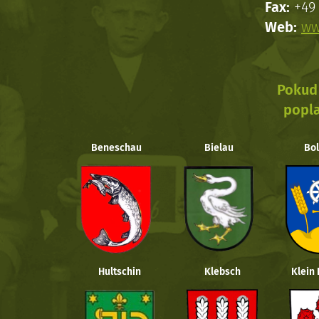
Fax:
+49 
Web:
ww
Pokud 
popla
Beneschau
Bielau
Bol
Hultschin
Klebsch
Klein