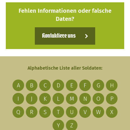
Fehlen Informationen oder falsche
Daten?
Kontaktiere uns
Alphabetische Liste aller Soldaten:
A
B
C
D
E
F
G
H
I
J
K
L
M
N
O
P
Q
R
S
T
U
V
W
X
Y
Z