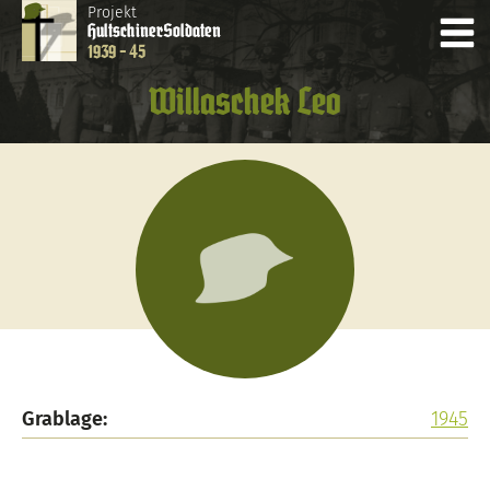
Projekt
Hultschiner
Soldaten
1939 - 45
Willaschek Leo
Grablage:
1945