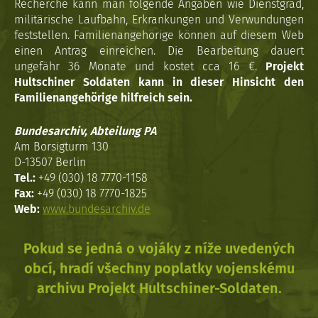
Recherche kann man folgende Angaben wie Dienstgrad,
militärische Laufbahn, Erkrankungen und Verwundungen
feststellen. Familienangehörige können auf diesem Web
einen Antrag einreichen. Die Bearbeitung dauert
ungefähr 36 Monate und kostet cca 16 €.
Projekt
Hultschiner Soldaten kann in dieser Hinsicht den
Familienangehörige hilfreich sein.
Bundesarchiv, Abteilung PA
Am Borsigturm 130
D-13507 Berlin
Tel.:
+49 (030) 18 7770-1158
Fax:
+49 (030) 18 7770-1825
Web:
www.bundesarchiv.de
Pokud se jedná o vojáky z níže uvedených
obcí, hradí všechny poplatky vojenskému
archivu Projekt Hultschiner-Soldaten.