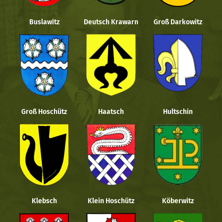
Buslawitz
Deutsch Krawarn
Groß Darkowitz
Groß Hoschütz
Haatsch
Hultschin
Klebsch
Klein Hoschütz
Köberwitz