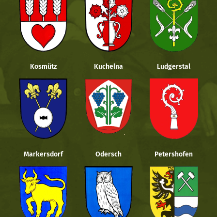
Kosmütz
Kuchelna
Ludgerstal
Markersdorf
Odersch
Petershofen