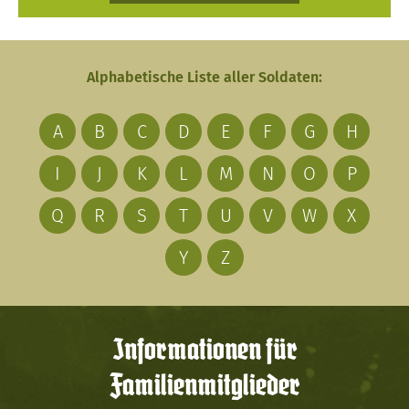
Alphabetische Liste aller Soldaten:
A
B
C
D
E
F
G
H
I
J
K
L
M
N
O
P
Q
R
S
T
U
V
W
X
Y
Z
Informationen für
Familienmitglieder