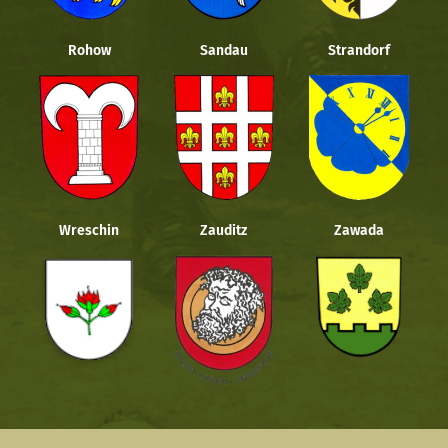
Rohow
Sandau
Strandorf
Wreschin
Zauditz
Zawada