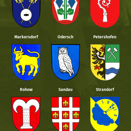
Markersdorf
Odersch
Petershofen
Rohow
Sandau
Strandorf