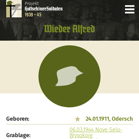
Projekt
Hultschiner
Soldaten
1939 - 45
Wieder Alfred
Geboren:
24.01.1911, Odersch
06.03.1944 Nove Selo-
Grablage:
Wysokoje