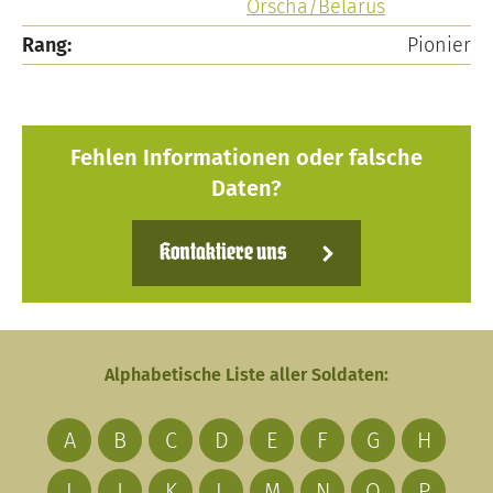
Orscha/Belarus
Rang:
Pionier
Fehlen Informationen oder falsche
Daten?
Kontaktiere uns
Alphabetische Liste aller Soldaten:
A
B
C
D
E
F
G
H
I
J
K
L
M
N
O
P