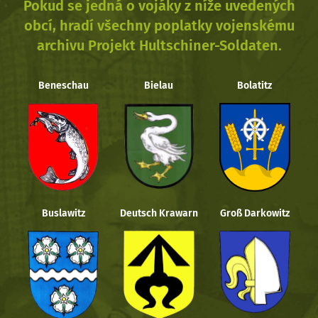
Pokud se jedná o vojáky z níže uvedených
obcí, hradí všechny poplatky vojenskému
archivu Projekt Hultschiner-Soldaten.
Beneschau
Bielau
Bolatitz
Buslawitz
Deutsch Krawarn
Groß Darkowitz