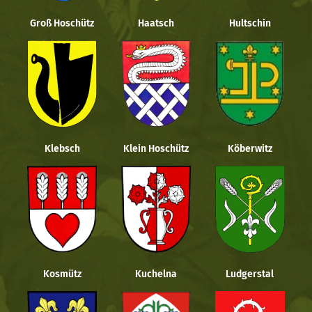
Groß Hoschütz
Haatsch
Hultschin
Klebsch
Klein Hoschütz
Köberwitz
Kosmütz
Kuchelna
Ludgerstal