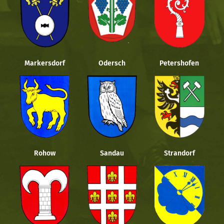
Markersdorf
Odersch
Petershofen
Rohow
Sandau
Strandorf