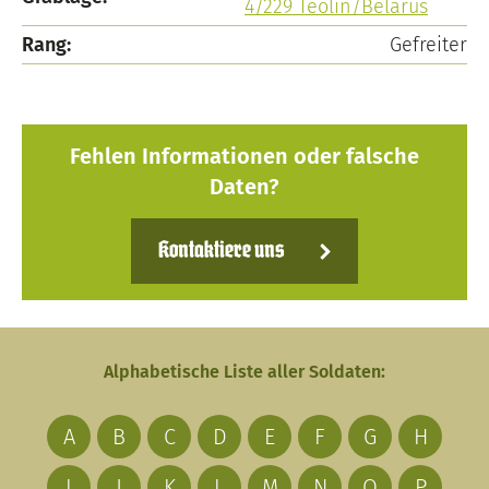
4/229 Teolin/Belarus
Rang:
Gefreiter
Fehlen Informationen oder falsche
Daten?
Kontaktiere uns
Alphabetische Liste aller Soldaten:
A
B
C
D
E
F
G
H
I
J
K
L
M
N
O
P