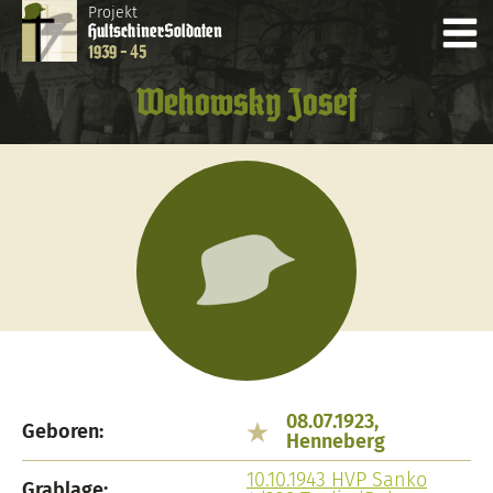
Projekt
Hultschiner
Soldaten
1939 - 45
Wehowsky Josef
08.07.1923,
Geboren:
Henneberg
10.10.1943 HVP Sanko
Grablage: