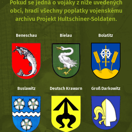
Pokud se jedná o vojáky z níže uvedených
obcí, hradí všechny poplatky vojenskému
archivu Projekt Hultschiner-Soldaten.
Beneschau
Bielau
Bolatitz
Buslawitz
Deutsch Krawarn
Groß Darkowitz