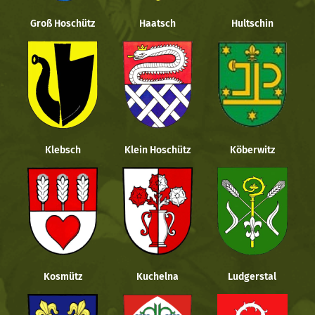
Groß Hoschütz
Haatsch
Hultschin
Klebsch
Klein Hoschütz
Köberwitz
Kosmütz
Kuchelna
Ludgerstal