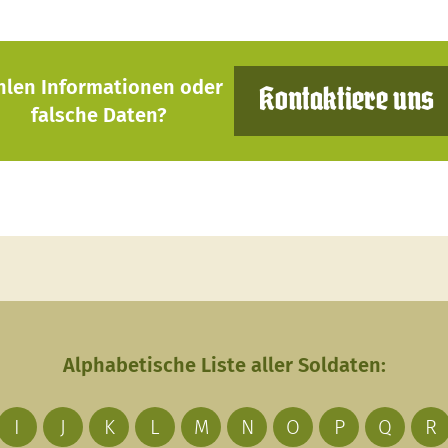
hlen Informationen oder
Kontaktiere uns
falsche Daten?
Alphabetische Liste aller Soldaten:
I
J
K
L
M
N
O
P
Q
R