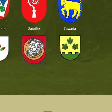
hin
Zauditz
Zawada