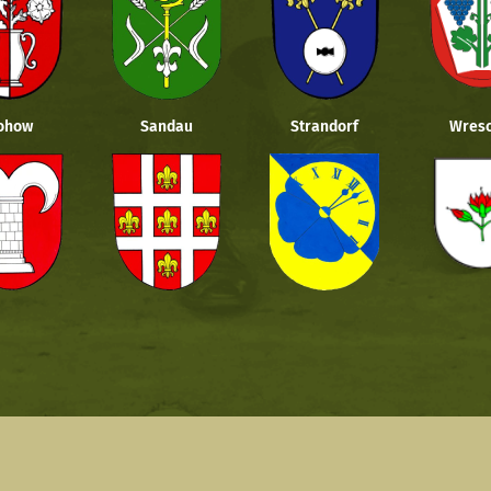
ohow
Sandau
Strandorf
Wresc