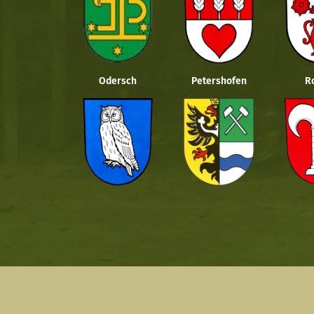
Odersch
Petershofen
R