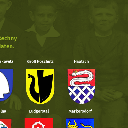
všechny
daten.
rkowitz
Groß Hoschütz
Haatsch
lna
Ludgerstal
Markersdorf