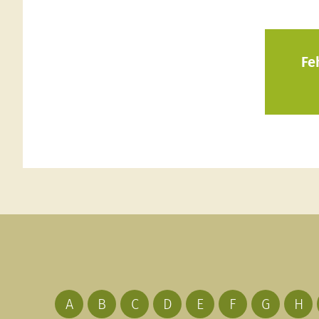
Fe
A
B
C
D
E
F
G
H