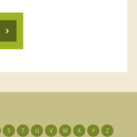
S
T
U
V
W
X
Y
Z