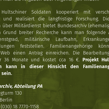
 Hultschiner Soldaten kooperiert mit versc
n und realisiert die langfristige Forschung. Di
über Militärdienst bietet Bundesarchiv (ehemali
 Grund breiter Recherche kann man folgende
enstgrad, militärische Laufbahn, Erkrankun
dungen feststellen. Familienangehörige kön
Web einen Antrag einreichen. Die Bearbeitun
r 36 Monate und kostet cca 16 €.
Projekt Hul
en kann in dieser Hinsicht den Familienang
 sein.
rchiv, Abteilung PA
igturm 130
Berlin
(030) 18 7770-1158