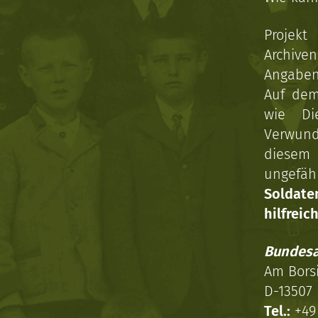
Projekt
Archive
Angaben 
Auf dem
wie Di
Verwun
diesem 
ungefäh
Soldat
hilfreich
Bundesa
Am Bors
D-13507 
Tel.:
+49 