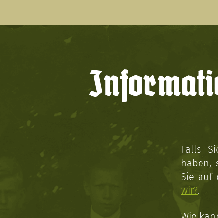
Informati
Falls S
haben, 
Sie auf
wir?
.
Wie kan