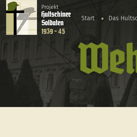
Projekt
Hultschiner
Start
Das Hults
Soldaten
1939 - 45
Weh