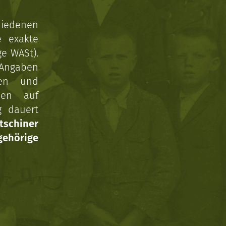
hiedenen
e exakte
ge WASt).
 Angaben
gen und
nen auf
g dauert
tschiner
ehörige