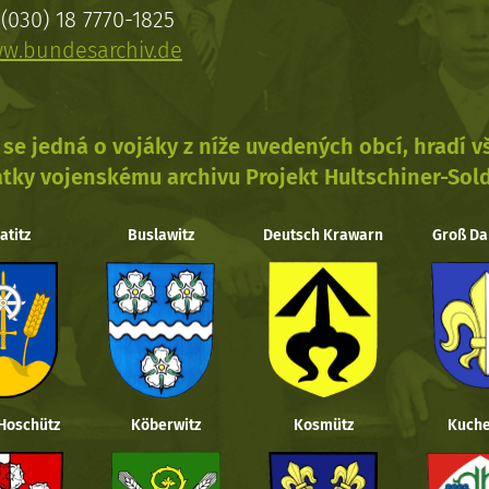
(030) 18 7770-1825
w.bundesarchiv.de
se jedná o vojáky z níže uvedených obcí, hradí 
tky vojenskému archivu Projekt Hultschiner-Sol
atitz
Buslawitz
Deutsch Krawarn
Groß Da
 Hoschütz
Köberwitz
Kosmütz
Kuche