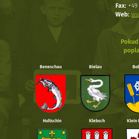
Fax:
+49 
Web:
ww
Pokud 
popla
Beneschau
Bielau
Bol
Hultschin
Klebsch
Klein