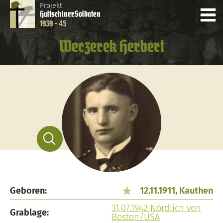
Projekt
Hultschiner
Soldaten
1939 - 45
Weczerek Herbert
Geboren:
12.11.1911, Kauthen
31.07.1942 Nördlich von
Grablage:
Boston/USA