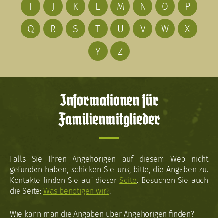
I
J
K
L
M
N
O
P
Q
R
S
T
U
V
W
X
Y
Z
Informationen für
Familienmitglieder
Falls Sie Ihren Angehörigen auf diesem Web nicht
gefunden haben, schicken Sie uns, bitte, die Angaben zu.
Kontakte finden Sie auf dieser
Seite
. Besuchen Sie auch
die Seite:
Was benötigen wir?
.
Wie kann man die Angaben über Angehörigen finden?