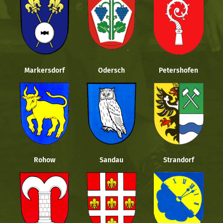
Markersdorf
Odersch
Petershofen
Rohow
Sandau
Strandorf