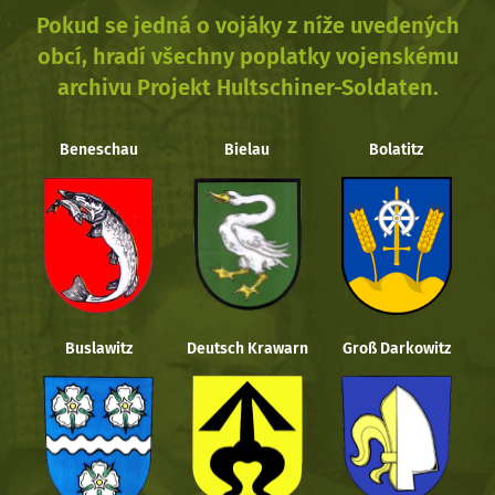
Pokud se jedná o vojáky z níže uvedených
obcí, hradí všechny poplatky vojenskému
archivu Projekt Hultschiner-Soldaten.
Beneschau
Bielau
Bolatitz
Buslawitz
Deutsch Krawarn
Groß Darkowitz