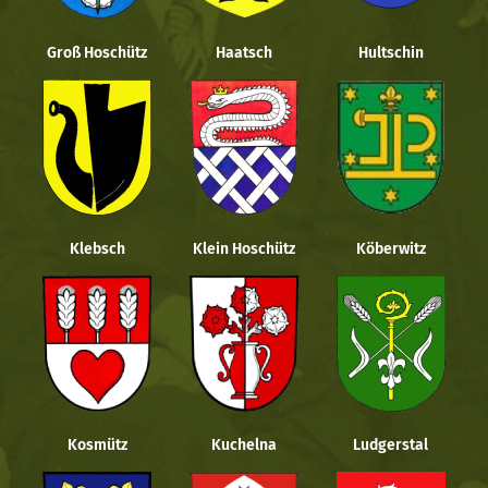
Groß Hoschütz
Haatsch
Hultschin
Klebsch
Klein Hoschütz
Köberwitz
Kosmütz
Kuchelna
Ludgerstal