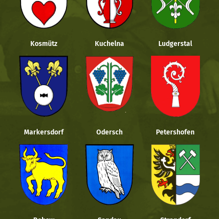
Kosmütz
Kuchelna
Ludgerstal
Markersdorf
Odersch
Petershofen