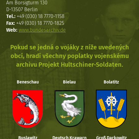
Am Borsigturm 130
D-13507 Berlin
Tel.:
+49 (030) 18 7770-1158
Fax:
+49 (030) 18 7770-1825
Web:
www.bundesarchiv.de
Pokud se jedná o vojáky z níže uvedených
obcí, hradí všechny poplatky vojenskému
archivu Projekt Hultschiner-Soldaten.
Beneschau
Bielau
Bolatitz
Buslawitz
Deutsch Krawarn
Groß Darkowitz