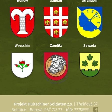
Rohow
Sandau
Strandorf
Wreschin
Zauditz
Zawada
Projekt Hultschiner Soldaten z.s.
| Třešňová 37,
Bolatice - Borová, PSČ 747 23 |
IČO:
22758551