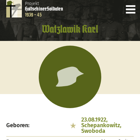
Projekt
Hultschiner
Soldaten
1939 - 45
Watzlawik Karl
23.08.1922,
Geboren:
Schepankowitz,
Swoboda