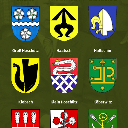
Groß Hoschütz
Haatsch
Hultschin
Klebsch
Klein Hoschütz
Köberwitz