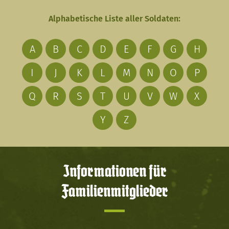
Alphabetische Liste aller Soldaten:
A
B
C
D
E
F
G
H
I
J
K
L
M
N
O
P
Q
R
S
T
U
V
W
X
Y
Z
Informationen für
Familienmitglieder