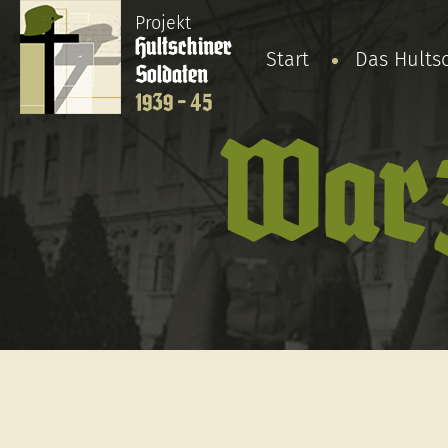
Projekt
Hultschiner
Start
Das Hults
Soldaten
1939 - 45
Warz