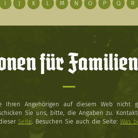
I
J
K
L
M
N
O
P
Q
R
onen für Familien
ie Ihren Angehörigen auf diesem Web nicht 
schicken Sie uns, bitte, die Angaben zu. Kontakt
 dieser
Seite
. Besuchen Sie auch die Seite:
Was b