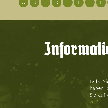
A
B
C
D
E
F
G
H
Informati
Falls S
haben, 
Sie auf
wir?
.