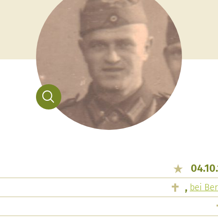
04.10
,
bei Be