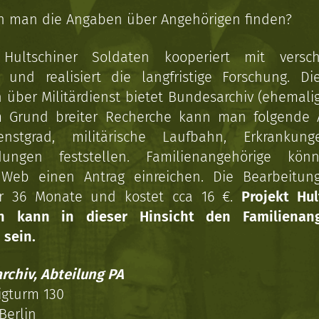
n man die Angaben über Angehörigen finden?
 Hultschiner Soldaten kooperiert mit versc
n und realisiert die langfristige Forschung. Di
über Militärdienst bietet Bundesarchiv (ehemali
 Grund breiter Recherche kann man folgende
enstgrad, militärische Laufbahn, Erkrankun
dungen feststellen. Familienangehörige kön
Web einen Antrag einreichen. Die Bearbeitun
r 36 Monate und kostet cca 16 €.
Projekt Hul
en kann in dieser Hinsicht den Familienang
 sein.
rchiv, Abteilung PA
igturm 130
Berlin