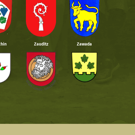
hin
Zauditz
Zawada