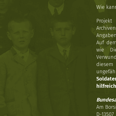
Wie kan
Projekt
Archive
Angaben 
Auf dem
wie Di
Verwun
diesem 
ungefäh
Soldat
hilfreich
Bundesa
Am Bors
D-13507 