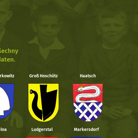
všechny
daten.
rkowitz
Groß Hoschütz
Haatsch
lna
Ludgerstal
Markersdorf