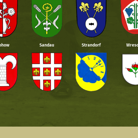
ohow
Sandau
Strandorf
Wresc