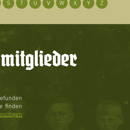
S
T
U
V
W
X
Y
Z
mitglieder
gefunden
e finden
enötigen