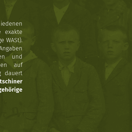
hiedenen
e exakte
ge WASt).
 Angaben
gen und
nen auf
g dauert
tschiner
ehörige