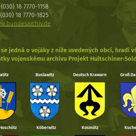
(030) 18 7770-1158
(030) 18 7770-1825
w.bundesarchiv.de
se jedná o vojáky z níže uvedených obcí, hradí 
tky vojenskému archivu Projekt Hultschiner-Sol
atitz
Buslawitz
Deutsch Krawarn
Groß Da
 Hoschütz
Köberwitz
Kosmütz
Kuche