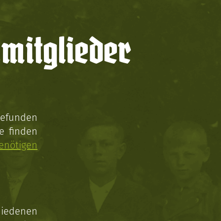
mitglieder
gefunden
e finden
enötigen
hiedenen