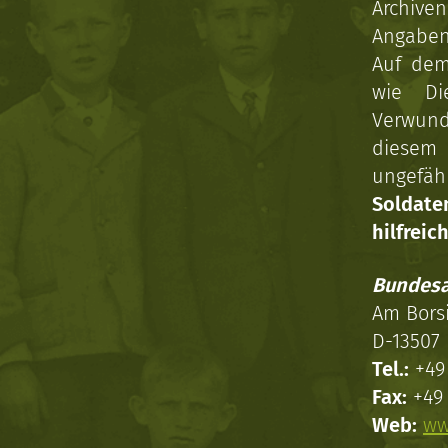
Archive
Angaben 
Auf dem
wie Di
Verwun
diesem 
ungefäh
Soldat
hilfreich
Bundesa
Am Bors
D-13507 
Tel.:
+49 
Fax:
+49 
Web:
ww