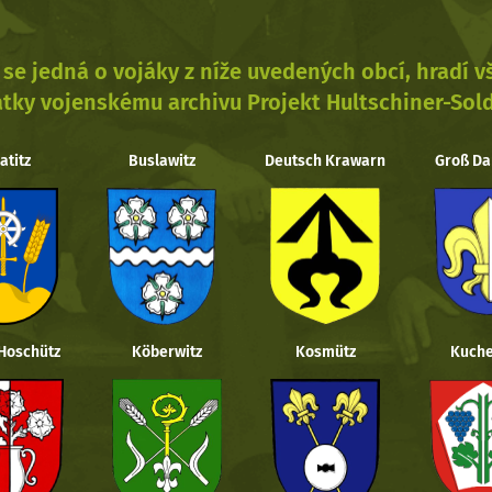
se jedná o vojáky z níže uvedených obcí, hradí 
tky vojenskému archivu Projekt Hultschiner-Sol
atitz
Buslawitz
Deutsch Krawarn
Groß Da
 Hoschütz
Köberwitz
Kosmütz
Kuche