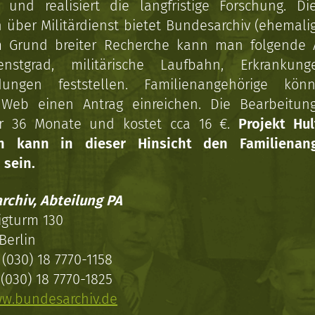
n und realisiert die langfristige Forschung. Di
über Militärdienst bietet Bundesarchiv (ehemali
 Grund breiter Recherche kann man folgende
enstgrad, militärische Laufbahn, Erkrankun
dungen feststellen. Familienangehörige kön
Web einen Antrag einreichen. Die Bearbeitun
r 36 Monate und kostet cca 16 €.
Projekt Hul
en kann in dieser Hinsicht den Familienang
 sein.
rchiv, Abteilung PA
igturm 130
Berlin
(030) 18 7770-1158
(030) 18 7770-1825
w.bundesarchiv.de