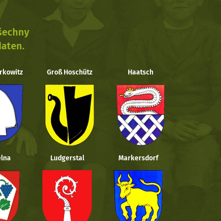
všechny
daten.
rkowitz
Groß Hoschütz
Haatsch
lna
Ludgerstal
Markersdorf