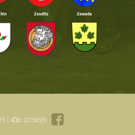
hin
Zauditz
Zawada
 23 |
IČO:
22758551