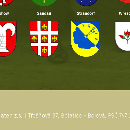
ohow
Sandau
Strandorf
Wresc
aten z.s.
| Třešňová 37, Bolatice - Borová, PSČ 747