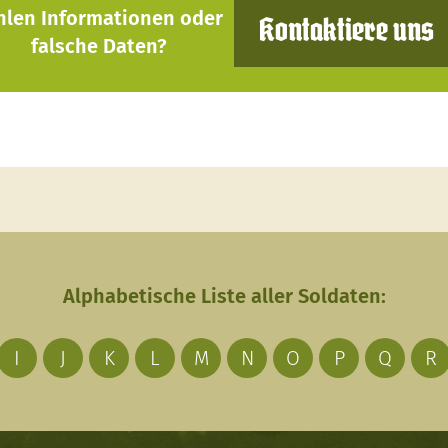
hlen Informationen oder
Kontaktiere uns
falsche Daten?
Alphabetische Liste aller Soldaten:
I
J
K
L
M
N
O
P
Q
R