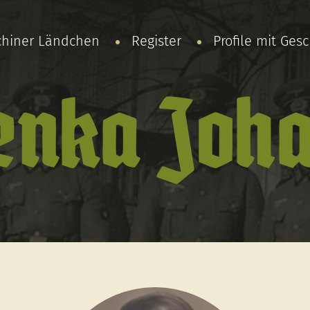
chiner Ländchen
Register
Profile mit Ges
enka Joha