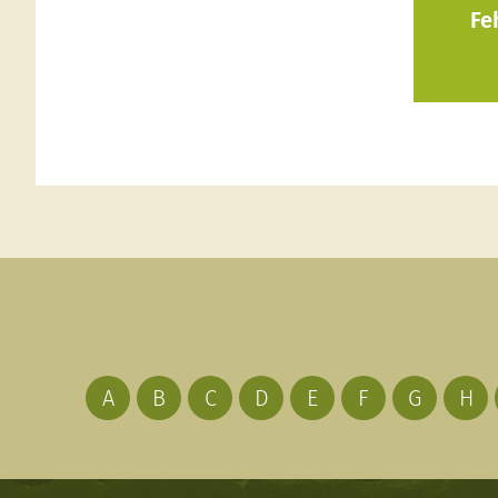
Fe
A
B
C
D
E
F
G
H