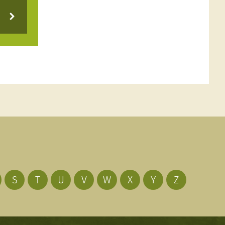
S
T
U
V
W
X
Y
Z