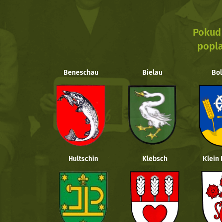
Pokud 
popla
Beneschau
Bielau
Bol
Hultschin
Klebsch
Klein