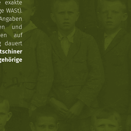
e exakte
ge WASt).
 Angaben
gen und
nen auf
g dauert
tschiner
ehörige