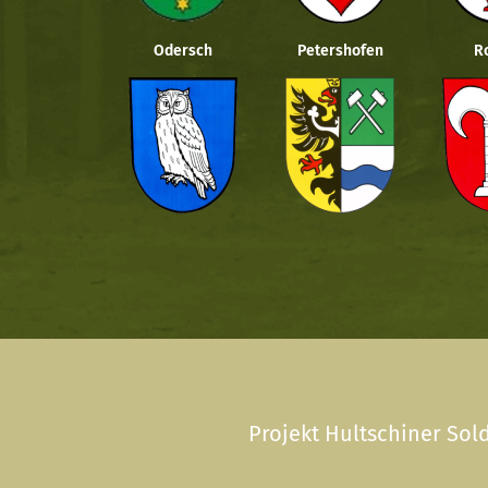
Odersch
Petershofen
R
Projekt Hultschiner Sold