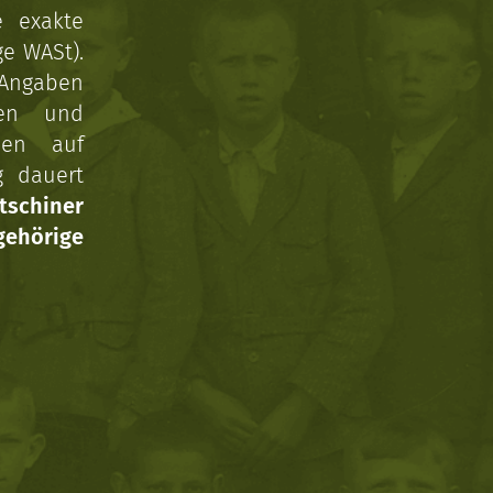
e exakte
ge WASt).
 Angaben
gen und
nen auf
g dauert
tschiner
ehörige