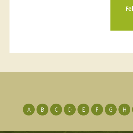
Fe
A
B
C
D
E
F
G
H