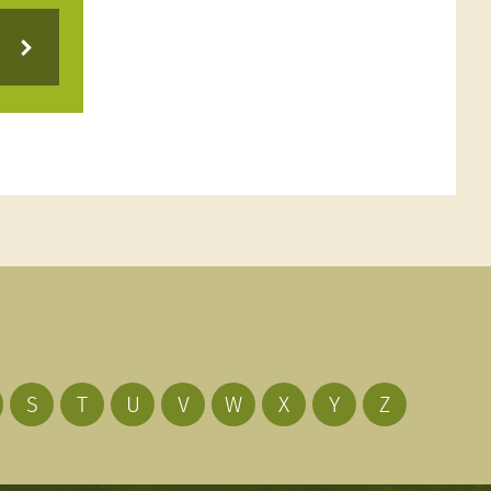
S
T
U
V
W
X
Y
Z