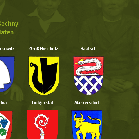
všechny
daten.
rkowitz
Groß Hoschütz
Haatsch
lna
Ludgerstal
Markersdorf