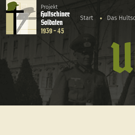
Projekt
Hultschiner
Start
Das Hults
Soldaten
1939 - 45
U