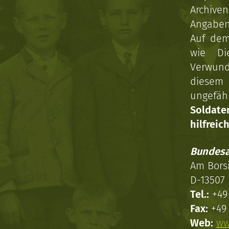
Archive
Angaben 
Auf dem
wie Di
Verwun
diesem 
ungefäh
Soldat
hilfreich
Bundesa
Am Bors
D-13507 
Tel.:
+49 
Fax:
+49 
Web:
ww