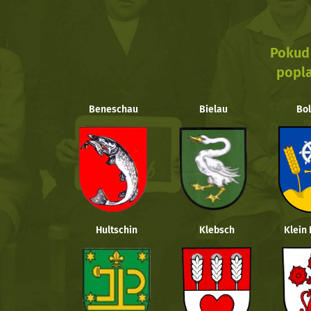
Pokud 
popla
Beneschau
Bielau
Bol
Hultschin
Klebsch
Klein