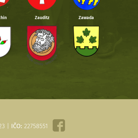
hin
Zauditz
Zawada
 23 |
IČO:
22758551