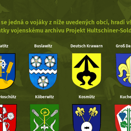
se jedná o vojáky z níže uvedených obcí, hradí 
tky vojenskému archivu Projekt Hultschiner-Sol
atitz
Buslawitz
Deutsch Krawarn
Groß Da
 Hoschütz
Köberwitz
Kosmütz
Kuche