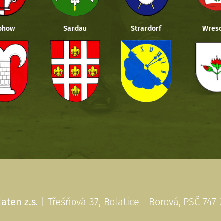
ohow
Sandau
Strandorf
Wresc
aten z.s.
| Třešňová 37, Bolatice - Borová, PSČ 747