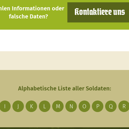
hlen Informationen oder
Kontaktiere uns
falsche Daten?
Alphabetische Liste aller Soldaten:
I
J
K
L
M
N
O
P
Q
R