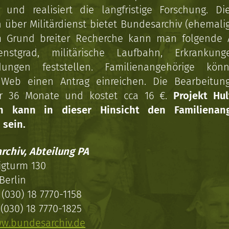
n und realisiert die langfristige Forschung. Di
über Militärdienst bietet Bundesarchiv (ehemali
 Grund breiter Recherche kann man folgende
enstgrad, militärische Laufbahn, Erkrankun
dungen feststellen. Familienangehörige kön
Web einen Antrag einreichen. Die Bearbeitun
r 36 Monate und kostet cca 16 €.
Projekt Hul
en kann in dieser Hinsicht den Familienang
 sein.
rchiv, Abteilung PA
igturm 130
Berlin
(030) 18 7770-1158
(030) 18 7770-1825
w.bundesarchiv.de