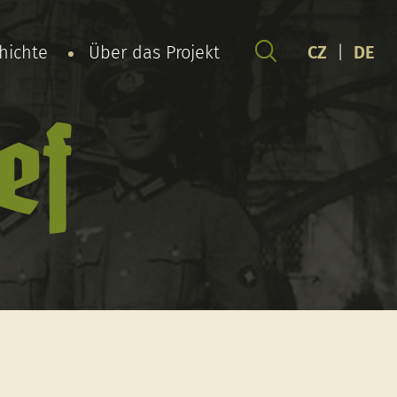
chichte
Über das Projekt
CZ
|
DE
ef