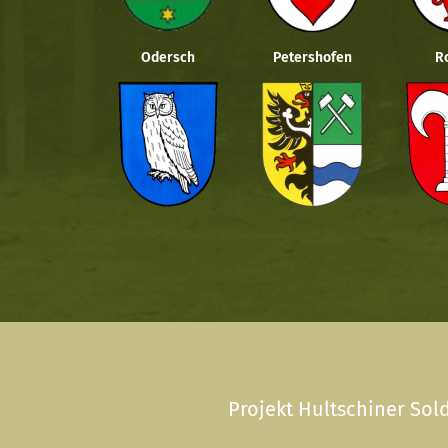
Odersch
Petershofen
R
Projekt Hultschiner Sold