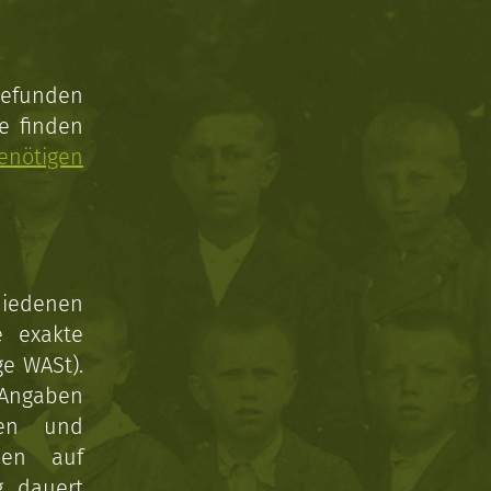
gefunden
e finden
enötigen
hiedenen
e exakte
ge WASt).
 Angaben
gen und
nen auf
g dauert