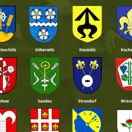
 Hoschütz
Köberwitz
Kosmütz
Kuche
ohow
Sandau
Strandorf
Wresc