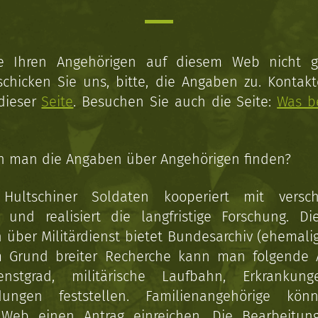
ie Ihren Angehörigen auf diesem Web nicht 
schicken Sie uns, bitte, die Angaben zu. Kontakt
 dieser
Seite
. Besuchen Sie auch die Seite:
Was b
n man die Angaben über Angehörigen finden?
 Hultschiner Soldaten kooperiert mit versc
n und realisiert die langfristige Forschung. Di
über Militärdienst bietet Bundesarchiv (ehemali
 Grund breiter Recherche kann man folgende
enstgrad, militärische Laufbahn, Erkrankun
dungen feststellen. Familienangehörige kön
Web einen Antrag einreichen. Die Bearbeitun