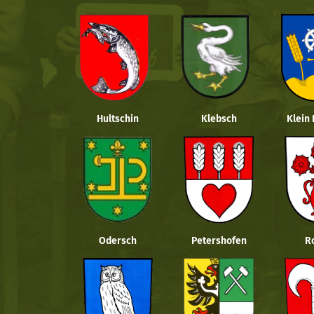
Hultschin
Klebsch
Klein
Odersch
Petershofen
R