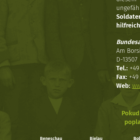
ungefäh
Soldat
hilfreich
Bundesa
Am Bors
D-13507 
Tel.:
+49 
Fax:
+49 
Web:
ww
Pokud 
popla
Beneschau
Bielau
Bol