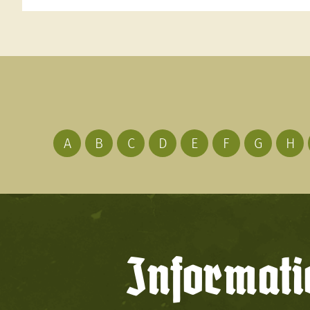
A
B
C
D
E
F
G
H
Informati