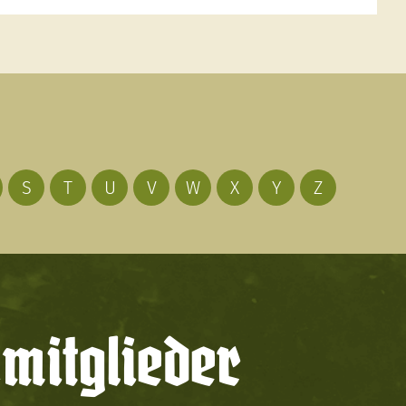
S
T
U
V
W
X
Y
Z
mitglieder