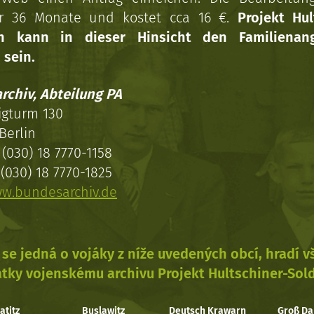
r 36 Monate und kostet cca 16 €.
Projekt Hul
en kann in dieser Hinsicht den Familienang
 sein.
rchiv, Abteilung PA
igturm 130
Berlin
(030) 18 7770-1158
(030) 18 7770-1825
w.bundesarchiv.de
se jedná o vojáky z níže uvedených obcí, hradí 
tky vojenskému archivu Projekt Hultschiner-Sol
atitz
Buslawitz
Deutsch Krawarn
Groß Da