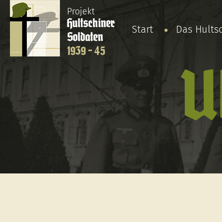
Projekt
Hultschiner
Start
Das Hults
Soldaten
1939 - 45
U