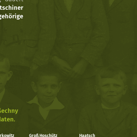
tschiner
ehörige
všechny
daten.
rkowitz
Groß Hoschütz
Haatsch