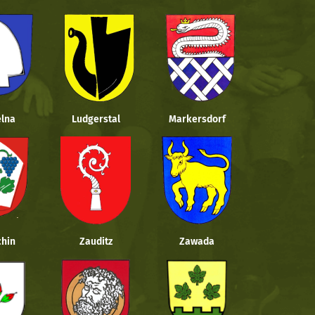
lna
Ludgerstal
Markersdorf
hin
Zauditz
Zawada