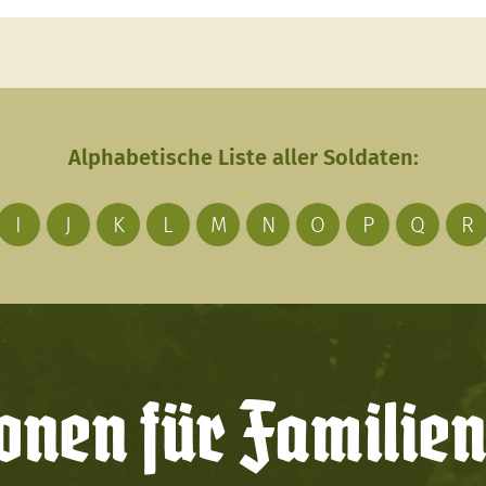
Alphabetische Liste aller Soldaten:
I
J
K
L
M
N
O
P
Q
R
onen für Familien