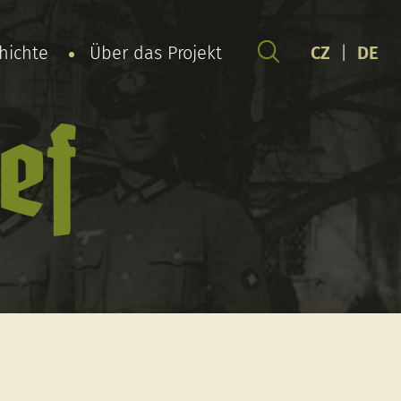
chichte
Über das Projekt
CZ
|
DE
ef