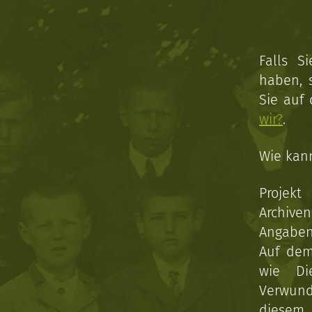
Falls S
haben, 
Sie auf
wir?
.
Wie kan
Projekt
Archive
Angaben 
Auf dem
wie Di
Verwun
diesem 