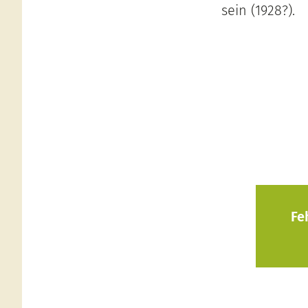
sein (1928?).
Fe