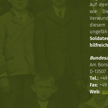
Auf dem
wie Di
Verwun
diesem 
ungefäh
Soldat
hilfreich
Bundesa
Am Bors
D-13507 
Tel.:
+49 
Fax:
+49 
Web:
ww