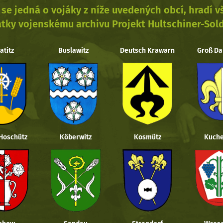
se jedná o vojáky z níže uvedených obcí, hradí 
tky vojenskému archivu Projekt Hultschiner-Sol
atitz
Buslawitz
Deutsch Krawarn
Groß Da
 Hoschütz
Köberwitz
Kosmütz
Kuche