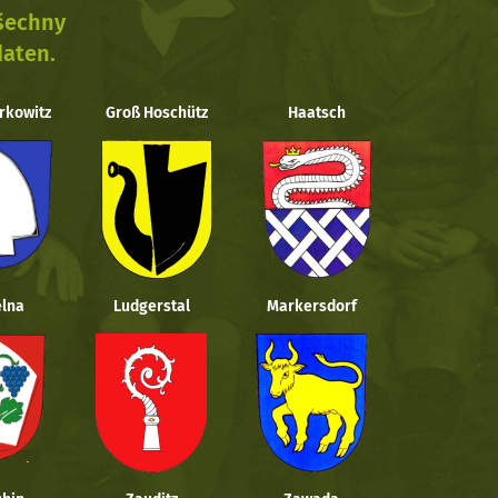
všechny
daten.
rkowitz
Groß Hoschütz
Haatsch
lna
Ludgerstal
Markersdorf