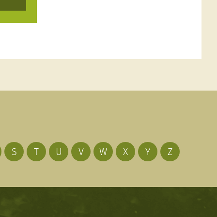
S
T
U
V
W
X
Y
Z