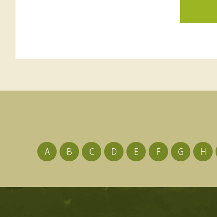
A
B
C
D
E
F
G
H