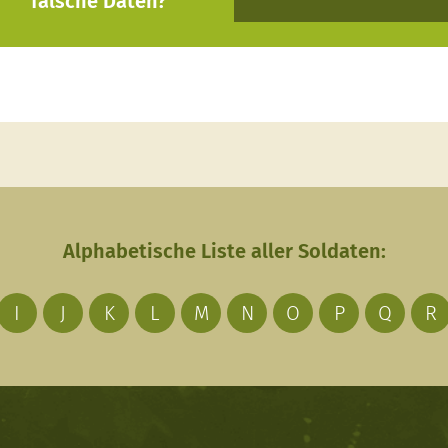
falsche Daten?
Alphabetische Liste aller Soldaten:
I
J
K
L
M
N
O
P
Q
R