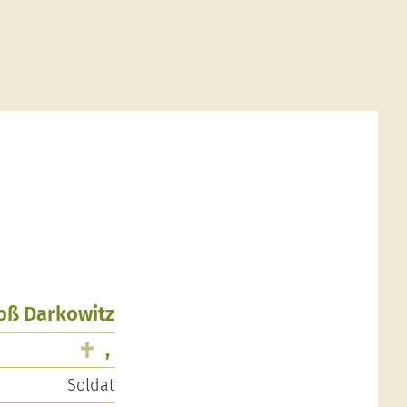
roß Darkowitz
,
Soldat