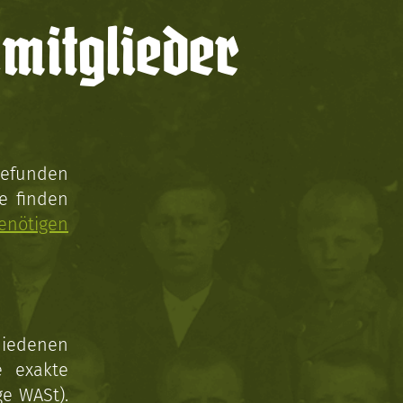
mitglieder
gefunden
e finden
enötigen
hiedenen
e exakte
ge WASt).