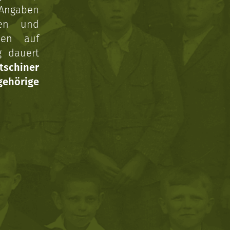
 Angaben
gen und
nen auf
g dauert
tschiner
ehörige