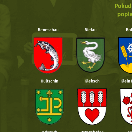
Pokud 
popla
Beneschau
Bielau
Bol
Hultschin
Klebsch
Klein