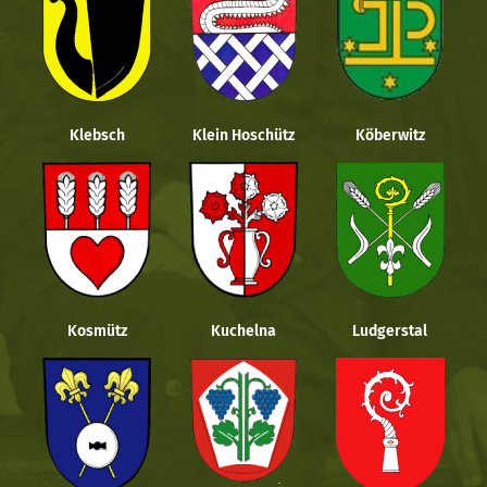
Klebsch
Klein Hoschütz
Köberwitz
Kosmütz
Kuchelna
Ludgerstal