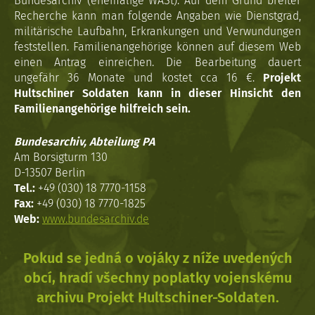
Bundesarchiv (ehemalige WASt). Auf dem Grund breiter
Recherche kann man folgende Angaben wie Dienstgrad,
militärische Laufbahn, Erkrankungen und Verwundungen
feststellen. Familienangehörige können auf diesem Web
einen Antrag einreichen. Die Bearbeitung dauert
ungefähr 36 Monate und kostet cca 16 €.
Projekt
Hultschiner Soldaten kann in dieser Hinsicht den
Familienangehörige hilfreich sein.
Bundesarchiv, Abteilung PA
Am Borsigturm 130
D-13507 Berlin
Tel.:
+49 (030) 18 7770-1158
Fax:
+49 (030) 18 7770-1825
Web:
www.bundesarchiv.de
Pokud se jedná o vojáky z níže uvedených
obcí, hradí všechny poplatky vojenskému
archivu Projekt Hultschiner-Soldaten.