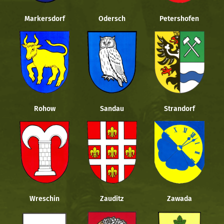
Markersdorf
Odersch
Petershofen
Rohow
Sandau
Strandorf
Wreschin
Zauditz
Zawada