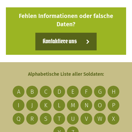
Fehlen Informationen oder falsche
Daten?
Kontaktiere uns
Alphabetische Liste aller Soldaten:
A
B
C
D
E
F
G
H
I
J
K
L
M
N
O
P
Q
R
S
T
U
V
W
X