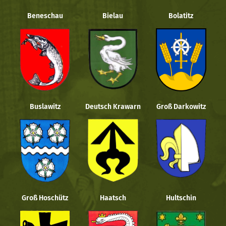
Beneschau
Bielau
Bolatitz
Buslawitz
Deutsch Krawarn
Groß Darkowitz
Groß Hoschütz
Haatsch
Hultschin