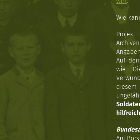
wir?
.
Wie kan
Projekt
Archive
Angaben 
Auf dem
wie Di
Verwun
diesem 
ungefäh
Soldat
hilfreich
Bundesa
Am Bors