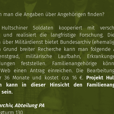
n man die Angaben über Angehörigen finden?
 Hultschiner Soldaten kooperiert mit versc
n und realisiert die langfristige Forschung. Di
über Militärdienst bietet Bundesarchiv (ehemali
 Grund breiter Recherche kann man folgende
enstgrad, militärische Laufbahn, Erkrankun
dungen feststellen. Familienangehörige kön
Web einen Antrag einreichen. Die Bearbeitun
r 36 Monate und kostet cca 16 €.
Projekt Hul
en kann in dieser Hinsicht den Familienang
 sein.
rchiv, Abteilung PA
igturm 130