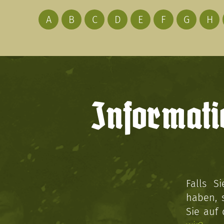
A
B
C
D
E
F
G
H
Informati
Falls S
haben, 
Sie auf