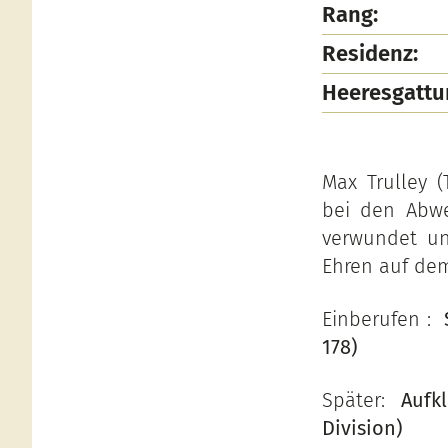
Rang:
Residenz:
Heeresgattu
Max Trulley (
bei den Abw
verwundet und
Ehren auf dem
Einberufen :
178)
Später:
Aufk
Division)