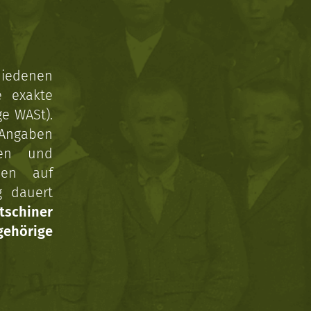
hiedenen
e exakte
ge WASt).
 Angaben
gen und
nen auf
g dauert
tschiner
ehörige