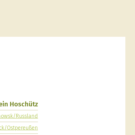
lein Hoschütz
howsk/Russland
ck/Ostpereußen