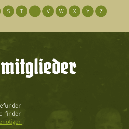
S
T
U
V
W
X
Y
Z
mitglieder
gefunden
e finden
enötigen