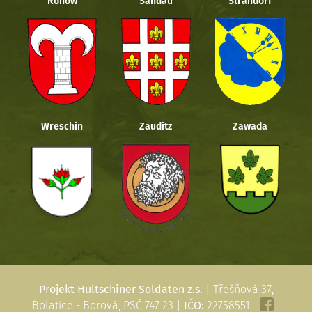
Rohow
Sandau
Strandorf
Wreschin
Zauditz
Zawada
Projekt Hultschiner Soldaten z.s.
| Třešňová 37,
Bolatice - Borová, PSČ 747 23 |
IČO:
22758551