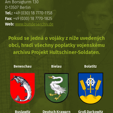
Am Borsigturm 130
D-13507 Berlin
Tel.:
+49 (030) 18 7770-1158
Fax:
+49 (030) 18 7770-1825
Web:
www.bundesarchiv.de
Pokud se jedná o vojáky z níže uvedených
obcí, hradí všechny poplatky vojenskému
archivu Projekt Hultschiner-Soldaten.
Beneschau
Bielau
Bolatitz
Buslawitz
Deutsch Krawarn
Groß Darkowitz