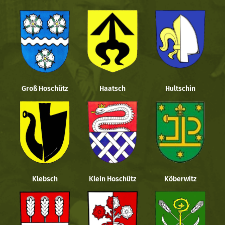
Groß Hoschütz
Haatsch
Hultschin
Klebsch
Klein Hoschütz
Köberwitz