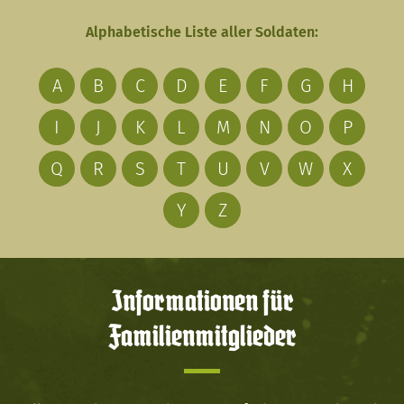
Alphabetische Liste aller Soldaten:
A
B
C
D
E
F
G
H
I
J
K
L
M
N
O
P
Q
R
S
T
U
V
W
X
Y
Z
Informationen für
Familienmitglieder