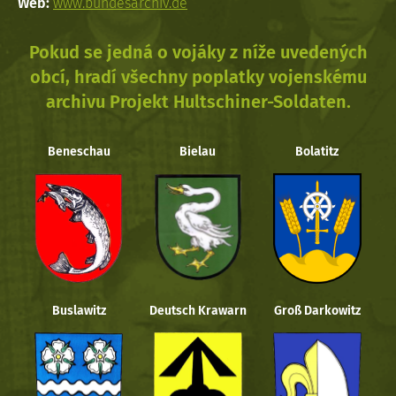
Web:
www.bundesarchiv.de
Pokud se jedná o vojáky z níže uvedených
obcí, hradí všechny poplatky vojenskému
archivu Projekt Hultschiner-Soldaten.
Beneschau
Bielau
Bolatitz
Buslawitz
Deutsch Krawarn
Groß Darkowitz