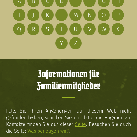
A
B
C
D
E
F
G
H
I
J
K
L
M
N
O
P
Q
R
S
T
U
V
W
X
Y
Z
Informationen für
Familienmitglieder
Falls Sie Ihren Angehörigen auf diesem Web nicht
gefunden haben, schicken Sie uns, bitte, die Angaben zu.
Kontakte finden Sie auf dieser
Seite
. Besuchen Sie auch
die Seite:
Was benötigen wir?
.