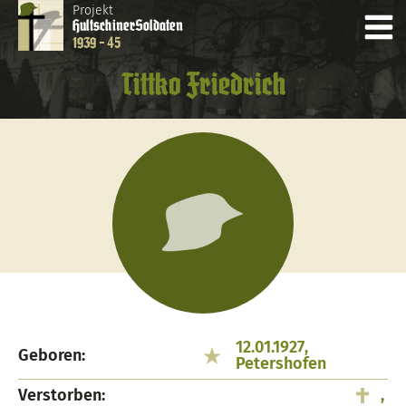
Projekt
Hultschiner
Soldaten
1939 - 45
Tittko Friedrich
12.01.1927,
Geboren:
Petershofen
Verstorben:
,