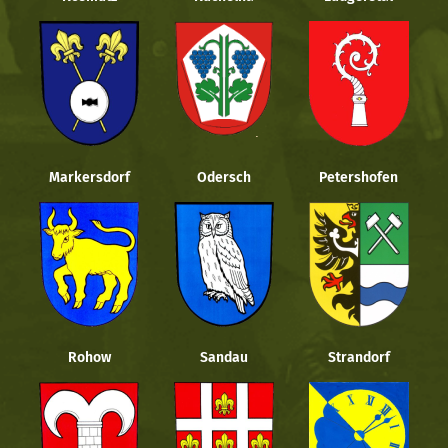
Markersdorf
Odersch
Petershofen
Rohow
Sandau
Strandorf