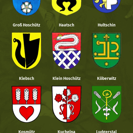
Groß Hoschütz
Haatsch
Hultschin
Klebsch
Klein Hoschütz
Köberwitz
Kosmütz
Kuchelna
Ludgerstal