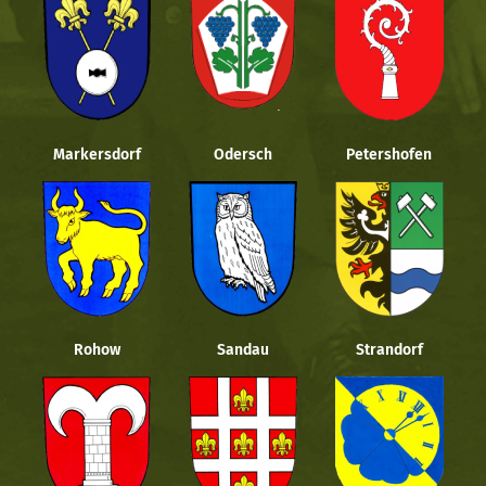
Markersdorf
Odersch
Petershofen
Rohow
Sandau
Strandorf