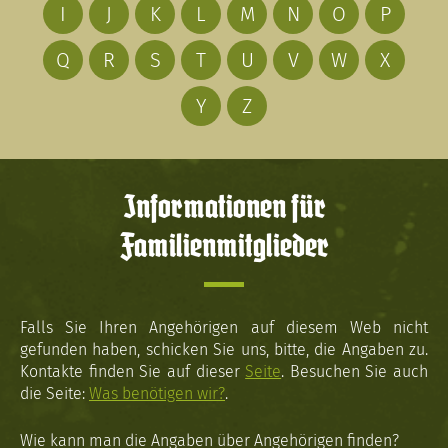
I
J
K
L
M
N
O
P
Q
R
S
T
U
V
W
X
Y
Z
Informationen für
Familienmitglieder
Falls Sie Ihren Angehörigen auf diesem Web nicht
gefunden haben, schicken Sie uns, bitte, die Angaben zu.
Kontakte finden Sie auf dieser
Seite
. Besuchen Sie auch
die Seite:
Was benötigen wir?
.
Wie kann man die Angaben über Angehörigen finden?