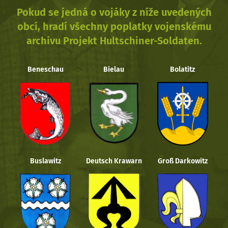
Pokud se jedná o vojáky z níže uvedených
obcí, hradí všechny poplatky vojenskému
archivu Projekt Hultschiner-Soldaten.
Beneschau
Bielau
Bolatitz
Buslawitz
Deutsch Krawarn
Groß Darkowitz