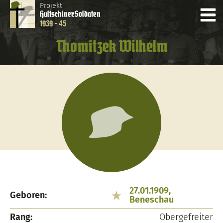
Projekt
Hultschiner
Soldaten
1939 - 45
Thomitzek Wilhelm
27.01.1909,
Geboren:
Beneschau
Rang:
Obergefreiter