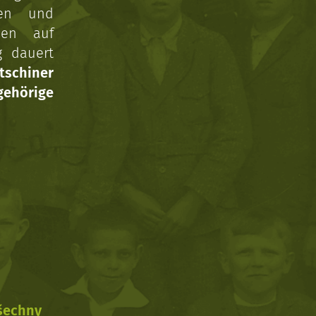
gen und
nen auf
g dauert
tschiner
ehörige
všechny