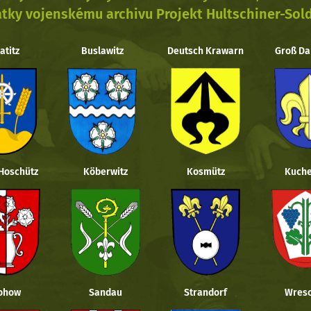
tky vojenskému archivu Projekt Hultschiner-Sol
atitz
Buslawitz
Deutsch Krawarn
Groß Da
 Hoschütz
Köberwitz
Kosmütz
Kuche
ohow
Sandau
Strandorf
Wresc