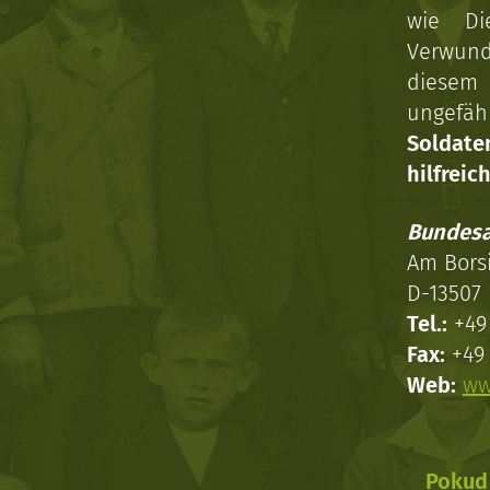
wie Di
Verwun
diesem 
ungefäh
Soldat
hilfreich
Bundesa
Am Bors
D-13507 
Tel.:
+49 
Fax:
+49 
Web:
ww
Pokud 