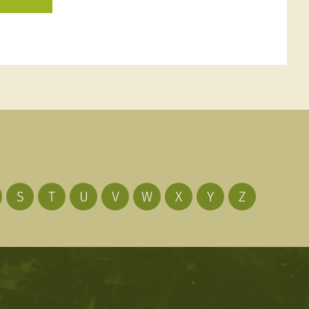
S
T
U
V
W
X
Y
Z