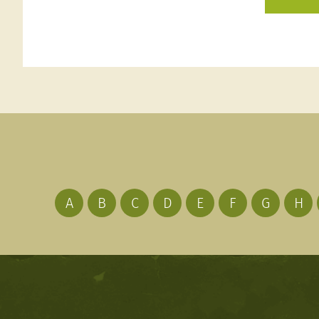
A
B
C
D
E
F
G
H