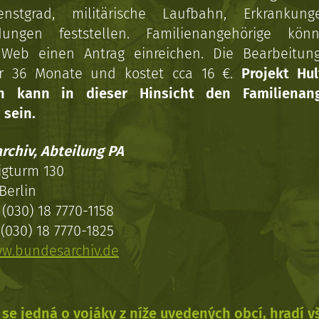
enstgrad, militärische Laufbahn, Erkrankun
dungen feststellen. Familienangehörige kön
Web einen Antrag einreichen. Die Bearbeitun
r 36 Monate und kostet cca 16 €.
Projekt Hul
en kann in dieser Hinsicht den Familienang
 sein.
rchiv, Abteilung PA
igturm 130
Berlin
(030) 18 7770-1158
(030) 18 7770-1825
w.bundesarchiv.de
se jedná o vojáky z níže uvedených obcí, hradí 