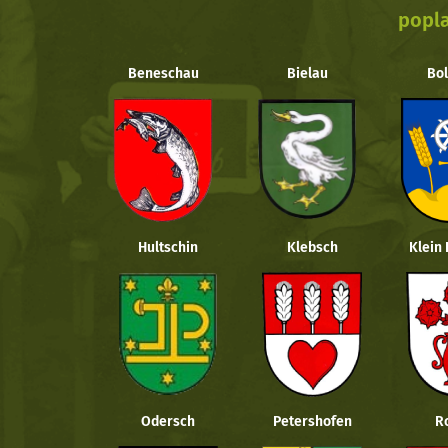
popla
Beneschau
Bielau
Bol
Hultschin
Klebsch
Klein
Odersch
Petershofen
R