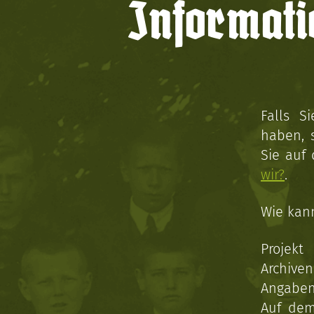
Informati
Falls S
haben, 
Sie auf
wir?
.
Wie kan
Projekt
Archive
Angaben 
Auf dem