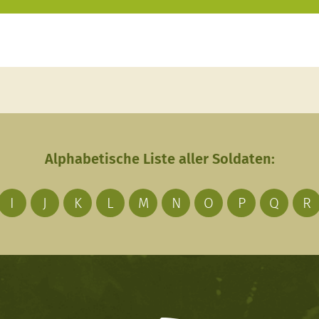
Alphabetische Liste aller Soldaten:
I
J
K
L
M
N
O
P
Q
R