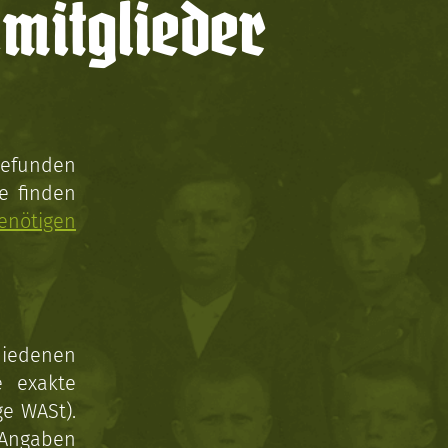
mitglieder
gefunden
e finden
enötigen
hiedenen
e exakte
ge WASt).
 Angaben