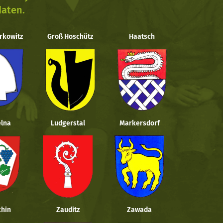
daten.
rkowitz
Groß Hoschütz
Haatsch
lna
Ludgerstal
Markersdorf
hin
Zauditz
Zawada