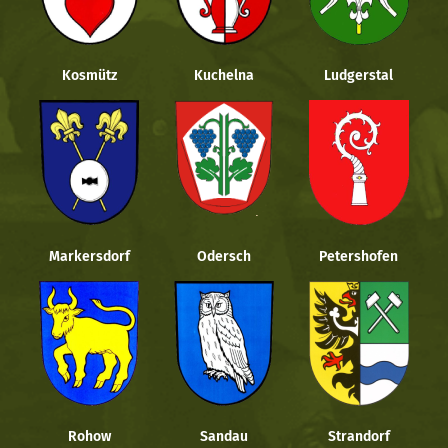
Kosmütz
Kuchelna
Ludgerstal
Markersdorf
Odersch
Petershofen
Rohow
Sandau
Strandorf