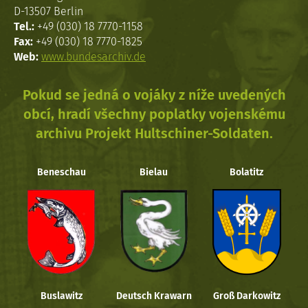
D-13507 Berlin
Tel.:
+49 (030) 18 7770-1158
Fax:
+49 (030) 18 7770-1825
Web:
www.bundesarchiv.de
Pokud se jedná o vojáky z níže uvedených
obcí, hradí všechny poplatky vojenskému
archivu Projekt Hultschiner-Soldaten.
Beneschau
Bielau
Bolatitz
Buslawitz
Deutsch Krawarn
Groß Darkowitz