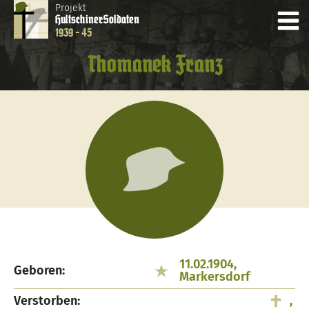
Projekt
Hultschiner
Soldaten
1939 - 45
Thomanek Franz
11.02.1904,
Geboren:
Markersdorf
Verstorben:
,