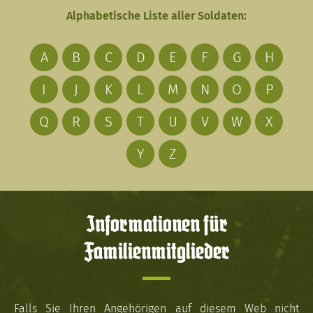
Alphabetische Liste aller Soldaten:
A
B
C
D
E
F
G
H
I
J
K
L
M
N
O
P
Q
R
S
T
U
V
W
X
Y
Z
Informationen für
Familienmitglieder
Falls Sie Ihren Angehörigen auf diesem Web nicht