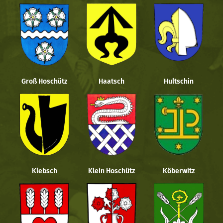
Groß Hoschütz
Haatsch
Hultschin
Klebsch
Klein Hoschütz
Köberwitz