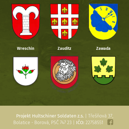
Wreschin
Zauditz
Zawada
Projekt Hultschiner Soldaten z.s.
| Třešňová 37,
Bolatice - Borová, PSČ 747 23 |
IČO:
22758551