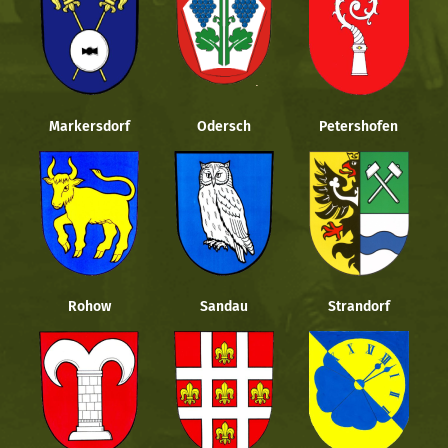
Markersdorf
Odersch
Petershofen
Rohow
Sandau
Strandorf