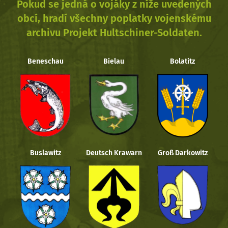
Pokud se jedná o vojáky z níže uvedených
obcí, hradí všechny poplatky vojenskému
archivu Projekt Hultschiner-Soldaten.
Beneschau
Bielau
Bolatitz
Buslawitz
Deutsch Krawarn
Groß Darkowitz