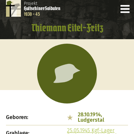
Projekt
Hultschiner
Soldaten
1939 - 45
Thiemann Eitel-Fritz
28.10.1914,
Geboren:
Ludgerstal
25.05.1945 Kgf-Lager
Grablage: