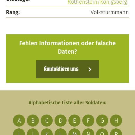
Rothenstein/Königsberg
Rang:
Volksturmmann
Fehlen Informationen oder falsche
Daten?
Kontaktiere uns
Alphabetische Liste aller Soldaten:
A
B
C
D
E
F
G
H
I
J
K
L
M
N
O
P