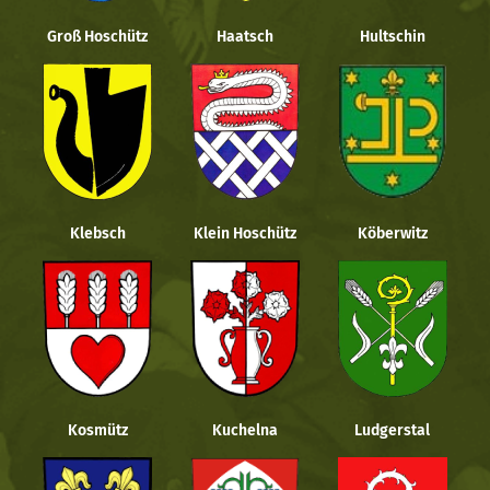
Groß Hoschütz
Haatsch
Hultschin
Klebsch
Klein Hoschütz
Köberwitz
Kosmütz
Kuchelna
Ludgerstal