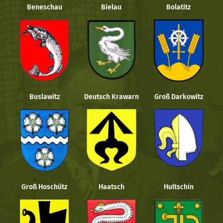
Beneschau
Bielau
Bolatitz
Buslawitz
Deutsch Krawarn
Groß Darkowitz
Groß Hoschütz
Haatsch
Hultschin