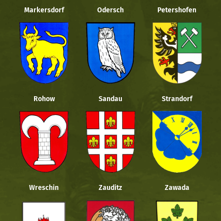
Markersdorf
Odersch
Petershofen
Rohow
Sandau
Strandorf
Wreschin
Zauditz
Zawada