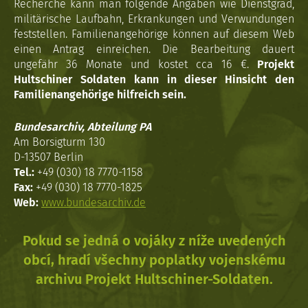
Recherche kann man folgende Angaben wie Dienstgrad,
militärische Laufbahn, Erkrankungen und Verwundungen
feststellen. Familienangehörige können auf diesem Web
einen Antrag einreichen. Die Bearbeitung dauert
ungefähr 36 Monate und kostet cca 16 €.
Projekt
Hultschiner Soldaten kann in dieser Hinsicht den
Familienangehörige hilfreich sein.
Bundesarchiv, Abteilung PA
Am Borsigturm 130
D-13507 Berlin
Tel.:
+49 (030) 18 7770-1158
Fax:
+49 (030) 18 7770-1825
Web:
www.bundesarchiv.de
Pokud se jedná o vojáky z níže uvedených
obcí, hradí všechny poplatky vojenskému
archivu Projekt Hultschiner-Soldaten.