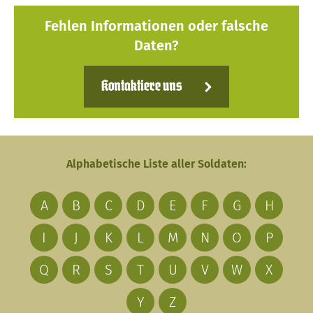
Fehlen Informationen oder falsche
Daten?
Kontaktiere uns
Alphabetische Liste aller Soldaten:
A
B
C
D
E
F
G
H
I
J
K
L
M
N
O
P
Q
R
S
T
U
V
W
X
Y
Z