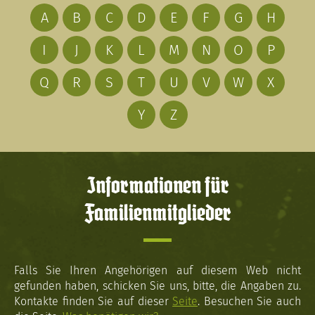
A
B
C
D
E
F
G
H
I
J
K
L
M
N
O
P
Q
R
S
T
U
V
W
X
Y
Z
Informationen für
Familienmitglieder
Falls Sie Ihren Angehörigen auf diesem Web nicht
gefunden haben, schicken Sie uns, bitte, die Angaben zu.
Kontakte finden Sie auf dieser
Seite
. Besuchen Sie auch