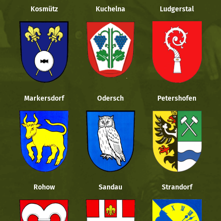
Kosmütz
Kuchelna
Ludgerstal
Markersdorf
Odersch
Petershofen
Rohow
Sandau
Strandorf