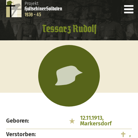
Projekt
Hultschiner
Soldaten
1939 - 45
Tessarz Rudolf
12.11.1913,
Geboren:
Markersdorf
Verstorben:
,