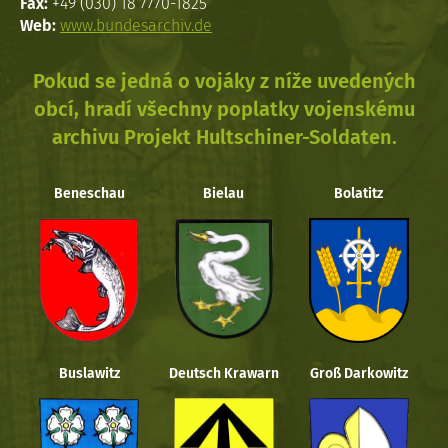
Fax:
+49 (030) 18 7770-1825
Web:
www.bundesarchiv.de
Pokud se jedná o vojáky z níže uvedených
obcí, hradí všechny poplatky vojenskému
archivu Projekt Hultschiner-Soldaten.
Beneschau
Bielau
Bolatitz
Buslawitz
Deutsch Krawarn
Groß Darkowitz