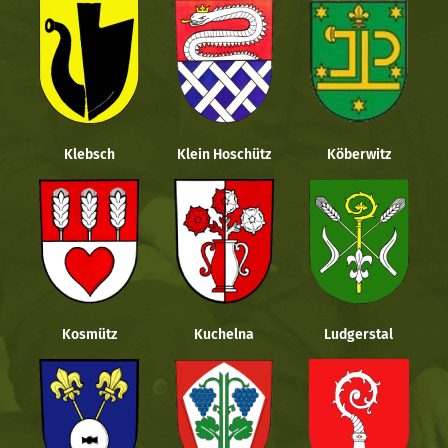
Klebsch
Klein Hoschütz
Köberwitz
Kosmütz
Kuchelna
Ludgerstal