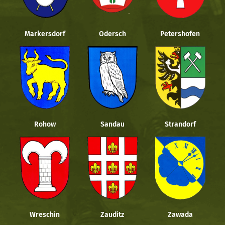
Markersdorf
Odersch
Petershofen
Rohow
Sandau
Strandorf
Wreschin
Zauditz
Zawada