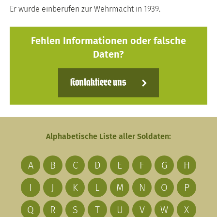
Er wurde einberufen zur Wehrmacht in 1939.
Fehlen Informationen oder falsche
Daten?
Kontaktiere uns
Alphabetische Liste aller Soldaten:
A
B
C
D
E
F
G
H
I
J
K
L
M
N
O
P
Q
R
S
T
U
V
W
X