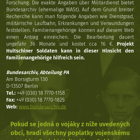
Forschung. Die exakte Angaben über Militärdienst bietet
Bundesarchiv (ehemalige WASt). Auf dem Grund breiter
Recherche kann man folgende Angaben wie Dienstgrad,
militärische Laufbahn, Erkrankungen und Verwundungen
feststellen. Familienangehörige können auf diesem Web
einen Antrag einreichen. Die Bearbeitung dauert
ungefähr 36 Monate und kostet cca 16 €.
Projekt
Hultschiner Soldaten kann in dieser Hinsicht den
Familienangehörige hilfreich sein.
Bundesarchiv, Abteilung PA
Am Borsigturm 130
D-13507 Berlin
Tel.:
+49 (030) 18 7770-1158
Fax:
+49 (030) 18 7770-1825
Web:
www.bundesarchiv.de
Pokud se jedná o vojáky z níže uvedených
obcí, hradí všechny poplatky vojenskému