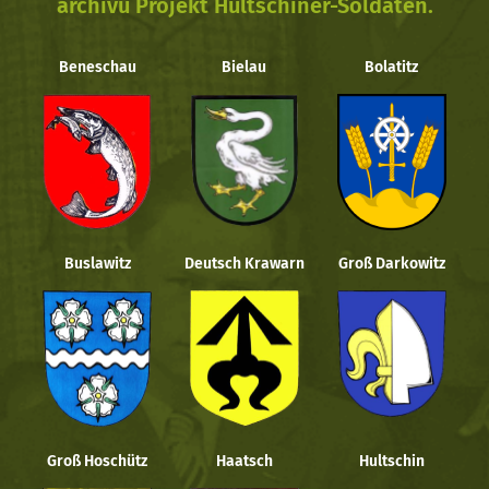
archivu Projekt Hultschiner-Soldaten.
Beneschau
Bielau
Bolatitz
Buslawitz
Deutsch Krawarn
Groß Darkowitz
Groß Hoschütz
Haatsch
Hultschin