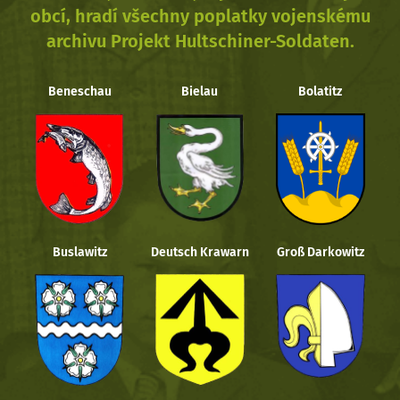
obcí, hradí všechny poplatky vojenskému
archivu Projekt Hultschiner-Soldaten.
Beneschau
Bielau
Bolatitz
Buslawitz
Deutsch Krawarn
Groß Darkowitz