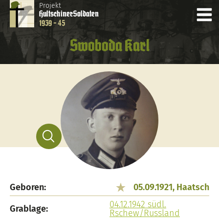
Projekt
Hultschiner
Soldaten
1939 - 45
Swoboda Karl
Geboren:
05.09.1921, Haatsch
04.12.1942 südl.
Grablage:
Rschew/Russland