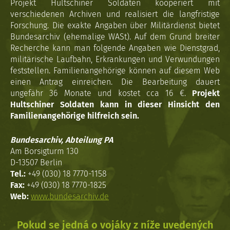
Projekt Hultschiner Soldaten kooperiert mit
verschiedenen Archiven und realisiert die langfristige
Forschung. Die exakte Angaben über Militärdienst bietet
Bundesarchiv (ehemalige WASt). Auf dem Grund breiter
Recherche kann man folgende Angaben wie Dienstgrad,
militärische Laufbahn, Erkrankungen und Verwundungen
feststellen. Familienangehörige können auf diesem Web
einen Antrag einreichen. Die Bearbeitung dauert
ungefähr 36 Monate und kostet cca 16 €.
Projekt
Hultschiner Soldaten kann in dieser Hinsicht den
Familienangehörige hilfreich sein.
Bundesarchiv, Abteilung PA
Am Borsigturm 130
D-13507 Berlin
Tel.:
+49 (030) 18 7770-1158
Fax:
+49 (030) 18 7770-1825
Web:
www.bundesarchiv.de
Pokud se jedná o vojáky z níže uvedených