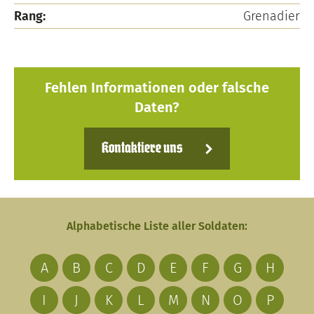
Rang:
Grenadier
Fehlen Informationen oder falsche
Daten?
Kontaktiere uns
Alphabetische Liste aller Soldaten:
A
B
C
D
E
F
G
H
I
J
K
L
M
N
O
P