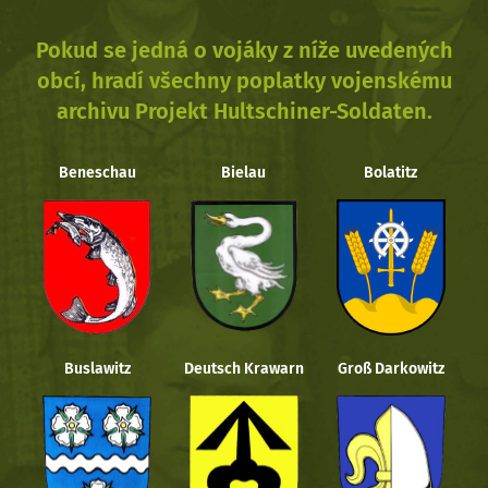
Pokud se jedná o vojáky z níže uvedených
obcí, hradí všechny poplatky vojenskému
archivu Projekt Hultschiner-Soldaten.
Beneschau
Bielau
Bolatitz
Buslawitz
Deutsch Krawarn
Groß Darkowitz