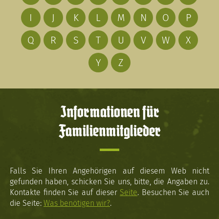
I
J
K
L
M
N
O
P
Q
R
S
T
U
V
W
X
Y
Z
Informationen für
Familienmitglieder
Falls Sie Ihren Angehörigen auf diesem Web nicht
gefunden haben, schicken Sie uns, bitte, die Angaben zu.
Kontakte finden Sie auf dieser
Seite
. Besuchen Sie auch
die Seite:
Was benötigen wir?
.