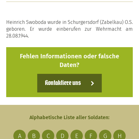
Heinrich Swoboda wurde in Schurgersdorf (Zabelkau) O.S.
geboren. Er wurde einberufen zur Wehrmacht am
28.08.1944.
Fehlen Informationen oder falsche
Daten?
Kontaktiere uns
Alphabetische Liste aller Soldaten:
A
B
C
D
E
F
G
H