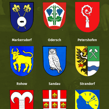
Markersdorf
Odersch
Petershofen
Rohow
Sandau
Strandorf