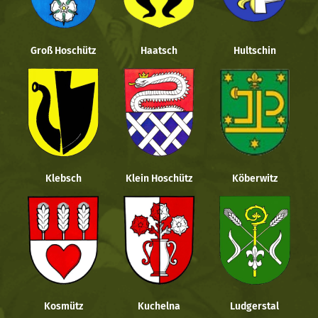
Groß Hoschütz
Haatsch
Hultschin
Klebsch
Klein Hoschütz
Köberwitz
Kosmütz
Kuchelna
Ludgerstal