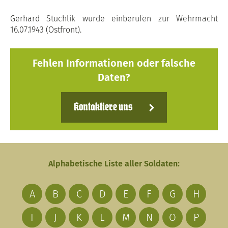
Gerhard Stuchlik wurde einberufen zur Wehrmacht
16.07.1943 (Ostfront).
Fehlen Informationen oder falsche
Daten?
Kontaktiere uns
Alphabetische Liste aller Soldaten:
A
B
C
D
E
F
G
H
I
J
K
L
M
N
O
P