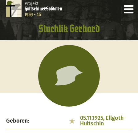
Projekt
Hultschiner
Soldaten
1939 - 45
Stuchlik Gerhard
05.11.1925, Ellgoth-
Geboren:
Hultschin