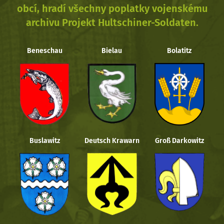
obcí, hradí všechny poplatky vojenskému
archivu Projekt Hultschiner-Soldaten.
Beneschau
Bielau
Bolatitz
Buslawitz
Deutsch Krawarn
Groß Darkowitz