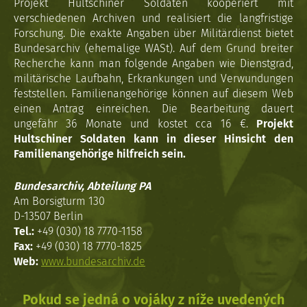
Projekt Hultschiner Soldaten kooperiert mit
verschiedenen Archiven und realisiert die langfristige
Forschung. Die exakte Angaben über Militärdienst bietet
Bundesarchiv (ehemalige WASt). Auf dem Grund breiter
Recherche kann man folgende Angaben wie Dienstgrad,
militärische Laufbahn, Erkrankungen und Verwundungen
feststellen. Familienangehörige können auf diesem Web
einen Antrag einreichen. Die Bearbeitung dauert
ungefähr 36 Monate und kostet cca 16 €.
Projekt
Hultschiner Soldaten kann in dieser Hinsicht den
Familienangehörige hilfreich sein.
Bundesarchiv, Abteilung PA
Am Borsigturm 130
D-13507 Berlin
Tel.:
+49 (030) 18 7770-1158
Fax:
+49 (030) 18 7770-1825
Web:
www.bundesarchiv.de
Pokud se jedná o vojáky z níže uvedených