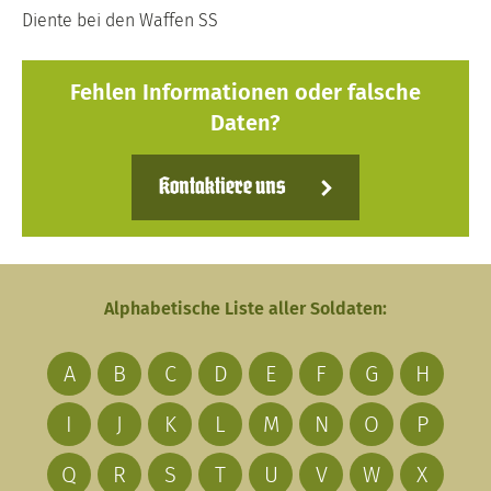
Diente bei den Waffen SS
Fehlen Informationen oder falsche
Daten?
Kontaktiere uns
Alphabetische Liste aller Soldaten:
A
B
C
D
E
F
G
H
I
J
K
L
M
N
O
P
Q
R
S
T
U
V
W
X