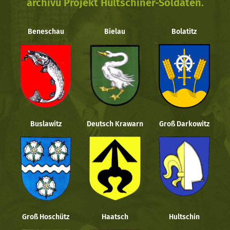
archivu Projekt Hultschiner-Soldaten.
Beneschau
Bielau
Bolatitz
Buslawitz
Deutsch Krawarn
Groß Darkowitz
Groß Hoschütz
Haatsch
Hultschin