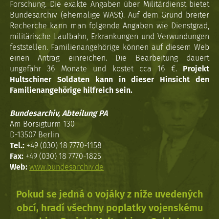
Forschung. Die exakte Angaben über Militärdienst bietet
Bundesarchiv (ehemalige WASt). Auf dem Grund breiter
Recherche kann man folgende Angaben wie Dienstgrad,
militärische Laufbahn, Erkrankungen und Verwundungen
feststellen. Familienangehörige können auf diesem Web
einen Antrag einreichen. Die Bearbeitung dauert
ungefähr 36 Monate und kostet cca 16 €.
Projekt
Hultschiner Soldaten kann in dieser Hinsicht den
Familienangehörige hilfreich sein.
Bundesarchiv, Abteilung PA
Am Borsigturm 130
D-13507 Berlin
Tel.:
+49 (030) 18 7770-1158
Fax:
+49 (030) 18 7770-1825
Web:
www.bundesarchiv.de
Pokud se jedná o vojáky z níže uvedených
obcí, hradí všechny poplatky vojenskému