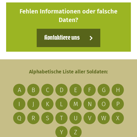
Fehlen Informationen oder falsche
Daten?
Kontaktiere uns
Alphabetische Liste aller Soldaten:
A
B
C
D
E
F
G
H
I
J
K
L
M
N
O
P
Q
R
S
T
U
V
W
X
Y
Z