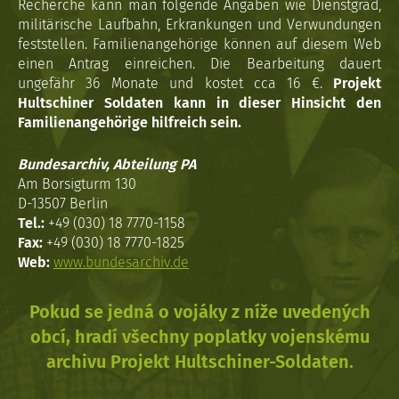
Recherche kann man folgende Angaben wie Dienstgrad,
militärische Laufbahn, Erkrankungen und Verwundungen
feststellen. Familienangehörige können auf diesem Web
einen Antrag einreichen. Die Bearbeitung dauert
ungefähr 36 Monate und kostet cca 16 €.
Projekt
Hultschiner Soldaten kann in dieser Hinsicht den
Familienangehörige hilfreich sein.
Bundesarchiv, Abteilung PA
Am Borsigturm 130
D-13507 Berlin
Tel.:
+49 (030) 18 7770-1158
Fax:
+49 (030) 18 7770-1825
Web:
www.bundesarchiv.de
Pokud se jedná o vojáky z níže uvedených
obcí, hradí všechny poplatky vojenskému
archivu Projekt Hultschiner-Soldaten.