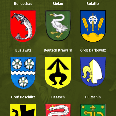
Beneschau
Bielau
Bolatitz
Buslawitz
Deutsch Krawarn
Groß Darkowitz
Groß Hoschütz
Haatsch
Hultschin