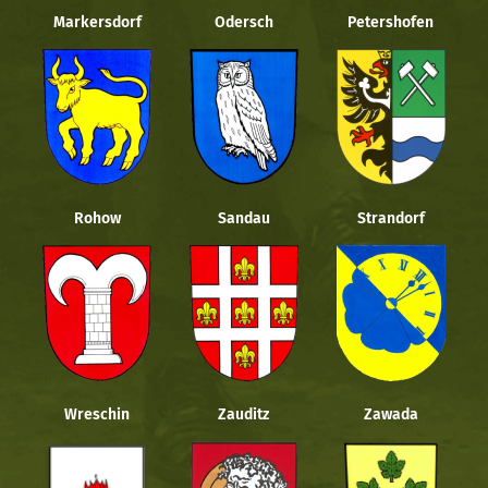
Markersdorf
Odersch
Petershofen
Rohow
Sandau
Strandorf
Wreschin
Zauditz
Zawada