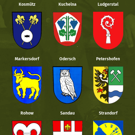
Kosmütz
Kuchelna
Ludgerstal
Markersdorf
Odersch
Petershofen
Rohow
Sandau
Strandorf