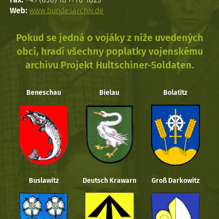
Web:
www.bundesarchiv.de
Pokud se jedná o vojáky z níže uvedených
obcí, hradí všechny poplatky vojenskému
archivu Projekt Hultschiner-Soldaten.
Beneschau
Bielau
Bolatitz
Buslawitz
Deutsch Krawarn
Groß Darkowitz