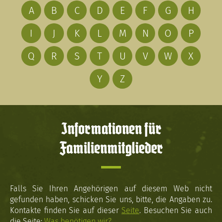
A
B
C
D
E
F
G
H
I
J
K
L
M
N
O
P
Q
R
S
T
U
V
W
X
Y
Z
Informationen für
Familienmitglieder
Falls Sie Ihren Angehörigen auf diesem Web nicht
gefunden haben, schicken Sie uns, bitte, die Angaben zu.
Kontakte finden Sie auf dieser
Seite
. Besuchen Sie auch
die Seite:
Was benötigen wir?
.