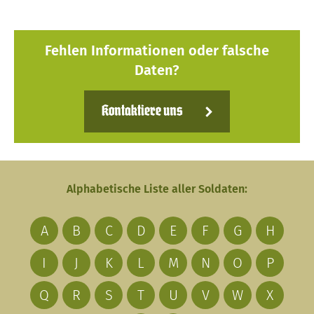
Fehlen Informationen oder falsche
Daten?
Kontaktiere uns
Alphabetische Liste aller Soldaten:
A
B
C
D
E
F
G
H
I
J
K
L
M
N
O
P
Q
R
S
T
U
V
W
X