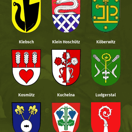
Klebsch
Klein Hoschütz
Köberwitz
Kosmütz
Kuchelna
Ludgerstal