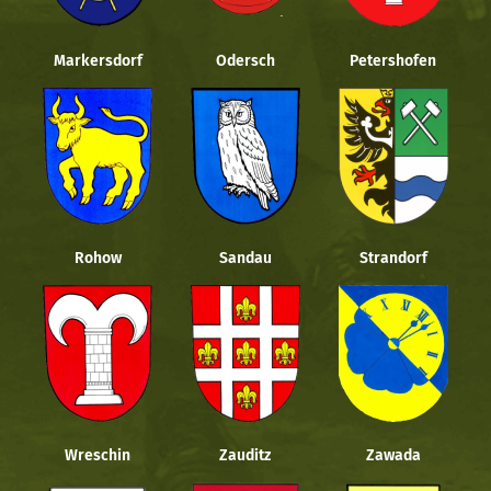
Markersdorf
Odersch
Petershofen
Rohow
Sandau
Strandorf
Wreschin
Zauditz
Zawada