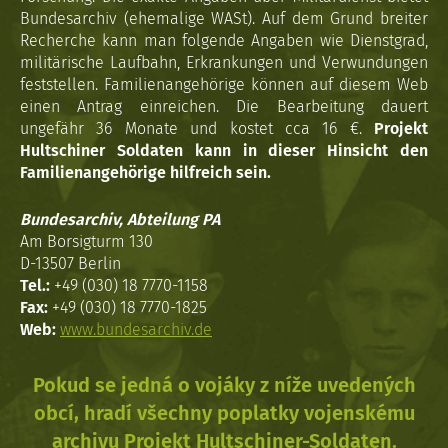
Bundesarchiv (ehemalige WASt). Auf dem Grund breiter
Recherche kann man folgende Angaben wie Dienstgrad,
militärische Laufbahn, Erkrankungen und Verwundungen
feststellen. Familienangehörige können auf diesem Web
einen Antrag einreichen. Die Bearbeitung dauert
ungefähr 36 Monate und kostet cca 16 €.
Projekt
Hultschiner Soldaten kann in dieser Hinsicht den
Familienangehörige hilfreich sein.
Bundesarchiv, Abteilung PA
Am Borsigturm 130
D-13507 Berlin
Tel.:
+49 (030) 18 7770-1158
Fax:
+49 (030) 18 7770-1825
Web:
www.bundesarchiv.de
Pokud se jedná o vojáky z níže uvedených
obcí, hradí všechny poplatky vojenskému
archivu Projekt Hultschiner-Soldaten.