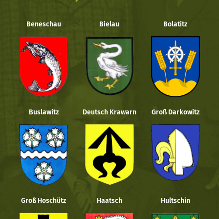
Beneschau
Bielau
Bolatitz
Buslawitz
Deutsch Krawarn
Groß Darkowitz
Groß Hoschütz
Haatsch
Hultschin