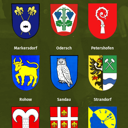
Markersdorf
Odersch
Petershofen
Rohow
Sandau
Strandorf