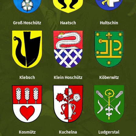
Groß Hoschütz
Haatsch
Hultschin
Klebsch
Klein Hoschütz
Köberwitz
Kosmütz
Kuchelna
Ludgerstal