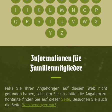
I
J
K
L
M
N
O
P
Q
R
S
T
U
V
W
X
Y
Z
Informationen für
Familienmitglieder
Falls Sie Ihren Angehörigen auf diesem Web nicht
gefunden haben, schicken Sie uns, bitte, die Angaben zu.
Kontakte finden Sie auf dieser
Seite
. Besuchen Sie auch
die Seite:
Was benötigen wir?
.