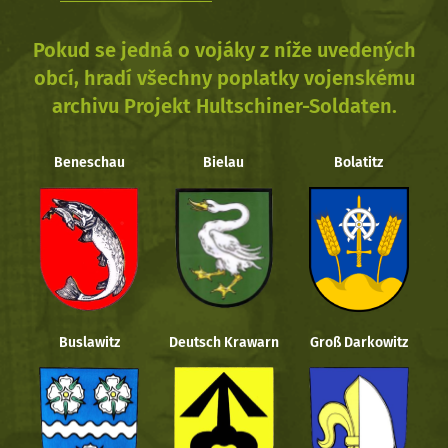
Pokud se jedná o vojáky z níže uvedených
obcí, hradí všechny poplatky vojenskému
archivu Projekt Hultschiner-Soldaten.
Beneschau
Bielau
Bolatitz
Buslawitz
Deutsch Krawarn
Groß Darkowitz