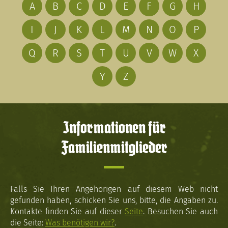
A
B
C
D
E
F
G
H
I
J
K
L
M
N
O
P
Q
R
S
T
U
V
W
X
Y
Z
Informationen für
Familienmitglieder
Falls Sie Ihren Angehörigen auf diesem Web nicht
gefunden haben, schicken Sie uns, bitte, die Angaben zu.
Kontakte finden Sie auf dieser
Seite
. Besuchen Sie auch
die Seite:
Was benötigen wir?
.