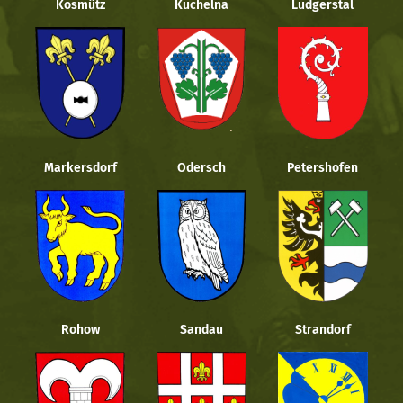
Kosmütz
Kuchelna
Ludgerstal
Markersdorf
Odersch
Petershofen
Rohow
Sandau
Strandorf