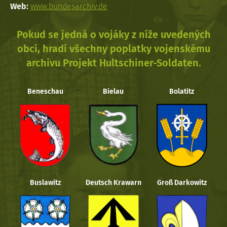
Web:
www.bundesarchiv.de
Pokud se jedná o vojáky z níže uvedených
obcí, hradí všechny poplatky vojenskému
archivu Projekt Hultschiner-Soldaten.
Beneschau
Bielau
Bolatitz
Buslawitz
Deutsch Krawarn
Groß Darkowitz