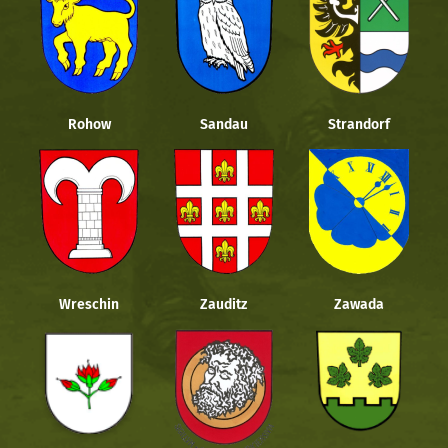
Rohow
Sandau
Strandorf
Wreschin
Zauditz
Zawada