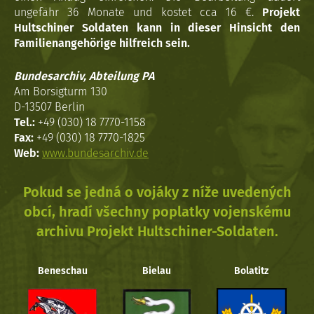
ungefähr 36 Monate und kostet cca 16 €.
Projekt
Hultschiner Soldaten kann in dieser Hinsicht den
Familienangehörige hilfreich sein.
Bundesarchiv, Abteilung PA
Am Borsigturm 130
D-13507 Berlin
Tel.:
+49 (030) 18 7770-1158
Fax:
+49 (030) 18 7770-1825
Web:
www.bundesarchiv.de
Pokud se jedná o vojáky z níže uvedených
obcí, hradí všechny poplatky vojenskému
archivu Projekt Hultschiner-Soldaten.
Beneschau
Bielau
Bolatitz