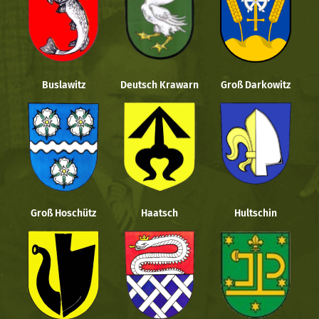
Buslawitz
Deutsch Krawarn
Groß Darkowitz
Groß Hoschütz
Haatsch
Hultschin