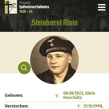
Projekt
Hultschiner
Soldaten
1939 - 45
Steinhorst Alois
08.06.1923, Klein
Geboren:
Hoschütz
Verstorben:
31.10.1998,