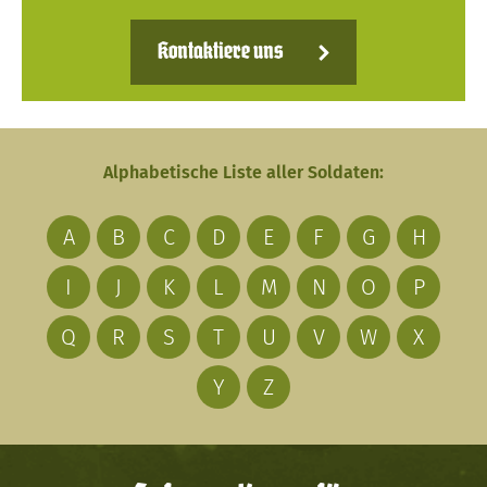
Kontaktiere uns
Alphabetische Liste aller Soldaten:
A
B
C
D
E
F
G
H
I
J
K
L
M
N
O
P
Q
R
S
T
U
V
W
X
Y
Z