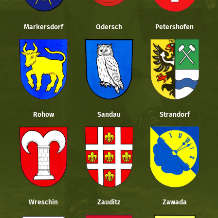
Markersdorf
Odersch
Petershofen
Rohow
Sandau
Strandorf
Wreschin
Zauditz
Zawada