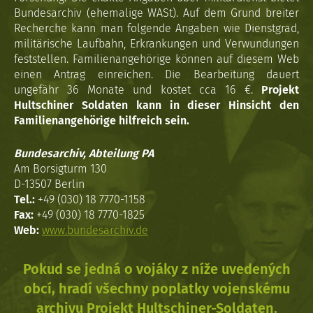
Bundesarchiv (ehemalige WASt). Auf dem Grund breiter
Recherche kann man folgende Angaben wie Dienstgrad,
militärische Laufbahn, Erkrankungen und Verwundungen
feststellen. Familienangehörige können auf diesem Web
einen Antrag einreichen. Die Bearbeitung dauert
ungefähr 36 Monate und kostet cca 16 €.
Projekt
Hultschiner Soldaten kann in dieser Hinsicht den
Familienangehörige hilfreich sein.
Bundesarchiv, Abteilung PA
Am Borsigturm 130
D-13507 Berlin
Tel.:
+49 (030) 18 7770-1158
Fax:
+49 (030) 18 7770-1825
Web:
www.bundesarchiv.de
Pokud se jedná o vojáky z níže uvedených
obcí, hradí všechny poplatky vojenskému
archivu Projekt Hultschiner-Soldaten.