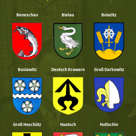
Beneschau
Bielau
Bolatitz
Buslawitz
Deutsch Krawarn
Groß Darkowitz
Groß Hoschütz
Haatsch
Hultschin