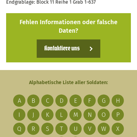
Endgrablage: Block 11 Reihe 1 Grab 1-637
Fehlen Informationen oder falsche
Daten?
Kontaktiere uns
Alphabetische Liste aller Soldaten:
A
B
C
D
E
F
G
H
I
J
K
L
M
N
O
P
Q
R
S
T
U
V
W
X