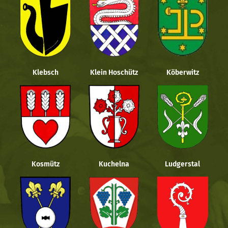
Klebsch
Klein Hoschütz
Köberwitz
Kosmütz
Kuchelna
Ludgerstal