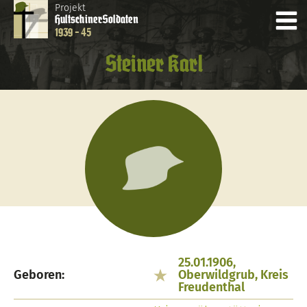
Projekt
Hultschiner
Soldaten
1939 - 45
Steiner Karl
25.01.1906,
Geboren:
Oberwildgrub, Kreis
Freudenthal