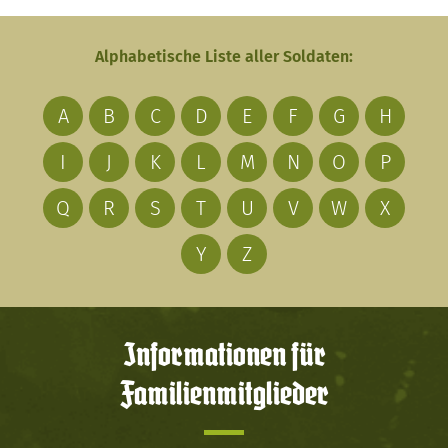
Alphabetische Liste aller Soldaten:
A
B
C
D
E
F
G
H
I
J
K
L
M
N
O
P
Q
R
S
T
U
V
W
X
Y
Z
Informationen für
Familienmitglieder