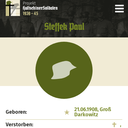
Projekt
Hultschiner
Soldaten
1939 - 45
Steffek Paul
21.06.1908, Groß
Geboren:
Darkowitz
Verstorben:
,