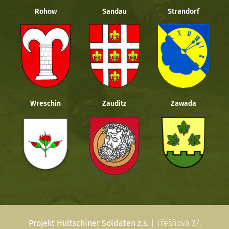
Rohow
Sandau
Strandorf
Wreschin
Zauditz
Zawada
Projekt Hultschiner Soldaten z.s.
| Třešňová 37,