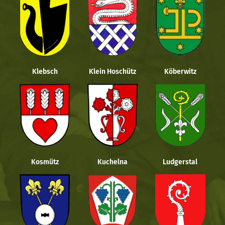
Klebsch
Klein Hoschütz
Köberwitz
Kosmütz
Kuchelna
Ludgerstal