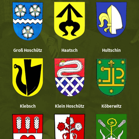
Groß Hoschütz
Haatsch
Hultschin
Klebsch
Klein Hoschütz
Köberwitz