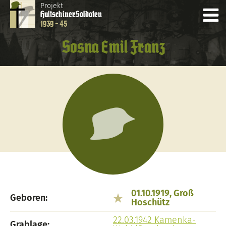
Projekt
Hultschiner
Soldaten
1939 - 45
Sosna Emil Franz
01.10.1919, Groß
Geboren:
Hoschütz
22.03.1942 Kamenka-
Grablage: