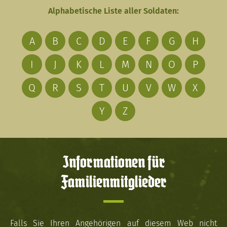
Alphabetische Liste aller Soldaten:
A
B
C
D
E
F
G
H
I
J
K
L
M
N
O
P
Q
R
S
T
U
V
W
X
Y
Z
Informationen für
Familienmitglieder
Falls Sie Ihren Angehörigen auf diesem Web nicht