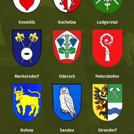
Kosmütz
Kuchelna
Ludgerstal
Markersdorf
Odersch
Petershofen
Rohow
Sandau
Strandorf