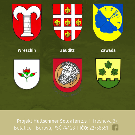
Wreschin
Zauditz
Zawada
Projekt Hultschiner Soldaten z.s.
| Třešňová 37,
Bolatice - Borová, PSČ 747 23 |
IČO:
22758551