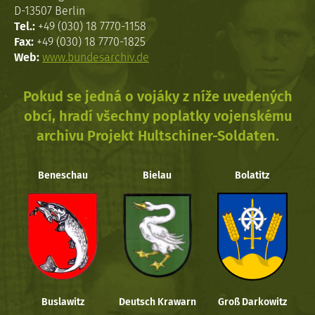
D-13507 Berlin
Tel.:
+49 (030) 18 7770-1158
Fax:
+49 (030) 18 7770-1825
Web:
www.bundesarchiv.de
Pokud se jedná o vojáky z níže uvedených
obcí, hradí všechny poplatky vojenskému
archivu Projekt Hultschiner-Soldaten.
Beneschau
Bielau
Bolatitz
Buslawitz
Deutsch Krawarn
Groß Darkowitz