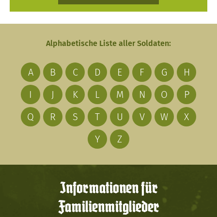
Alphabetische Liste aller Soldaten:
A
B
C
D
E
F
G
H
I
J
K
L
M
N
O
P
Q
R
S
T
U
V
W
X
Y
Z
Informationen für
Familienmitglieder