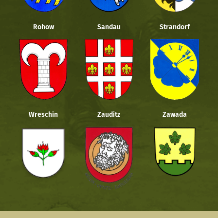
Rohow
Sandau
Strandorf
Wreschin
Zauditz
Zawada